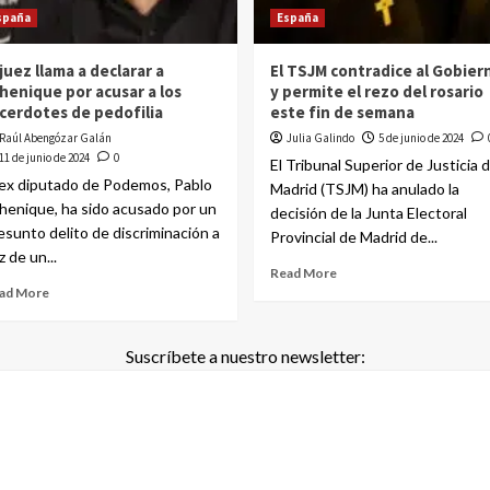
spaña
España
 juez llama a declarar a
El TSJM contradice al Gobier
henique por acusar a los
y permite el rezo del rosario
cerdotes de pedofilia
este fin de semana
Raúl Abengózar Galán
Julia Galindo
5 de junio de 2024
11 de junio de 2024
0
El Tribunal Superior de Justicia 
 ex diputado de Podemos, Pablo
Madrid (TSJM) ha anulado la
henique, ha sido acusado por un
decisión de la Junta Electoral
esunto delito de discriminación a
Provincial de Madrid de...
z de un...
Read More
ad More
Suscríbete a nuestro newsletter: