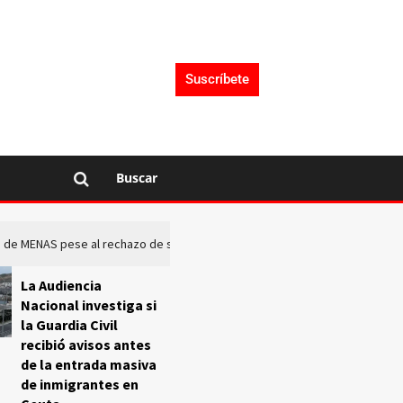
Suscríbete
Buscar
rto de MENAS pese al rechazo de sus comunidades
El Frente O
La Audiencia
Nacional investiga si
la Guardia Civil
recibió avisos antes
de la entrada masiva
de inmigrantes en