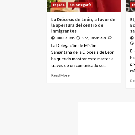
España
Sin categoría
E
La Diócesis de León, a favor de
El
la apertura del centro de
Ec
inmigrantes
sa
Julia Galindo
19 de junio de 2024
0
La Delegación de Misión
El
Samaritana de la Diócesis de León
Ec
ha querido mostrar este martes a
pr
través de un comunicado su...
raí
Read More
Re