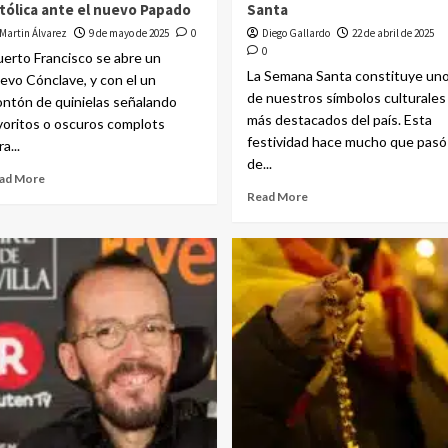
tólica ante el nuevo Papado
Santa
Martin Álvarez
9 de mayo de 2025
0
Diego Gallardo
22 de abril de 2025
0
erto Francisco se abre un
La Semana Santa constituye un
evo Cónclave, y con el un
de nuestros símbolos culturales
ntón de quinielas señalando
más destacados del país. Esta
voritos o oscuros complots
festividad hace mucho que pasó
a...
de...
ad More
Read More