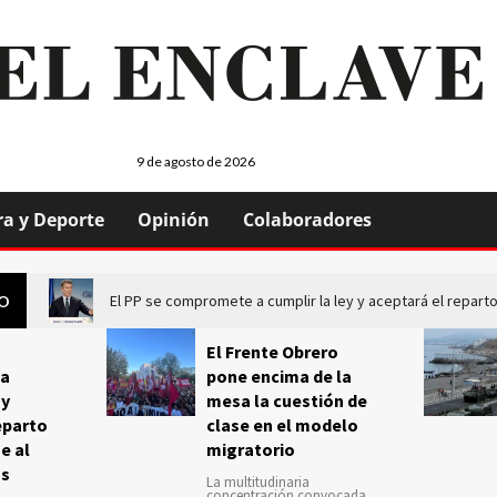
9 de agosto de 2026
ra y Deporte
Opinión
Colaboradores
El PP se compromete a cumplir la ley y aceptará el repa
GO
El Frente Obrero
a
pone encima de la
 y
mesa la cuestión de
eparto
clase en el modelo
e al
migratorio
us
La multitudinaria
concentración convocada