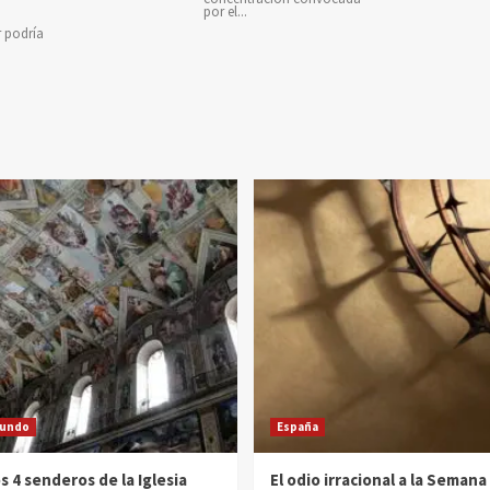
por el...
r podría
undo
España
s 4 senderos de la Iglesia
El odio irracional a la Semana