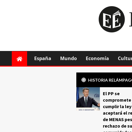
España
Mundo
Economía
Cultu
HISTORIA RELÁMPA
El PP se
compromete 
cumplir la ley
aceptará el r
de MENAS pes
rechazo de s