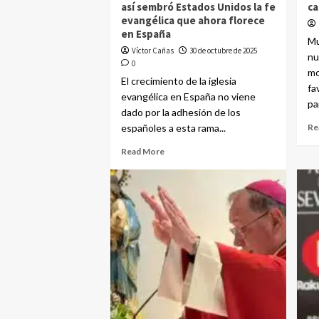
así sembró Estados Unidos la fe
ca
evangélica que ahora florece
en España
Mu
Víctor Cañas
30 de octubre de 2025
nu
0
mo
El crecimiento de la iglesia
fa
evangélica en España no viene
par
dado por la adhesión de los
españoles a esta rama...
Re
Read More