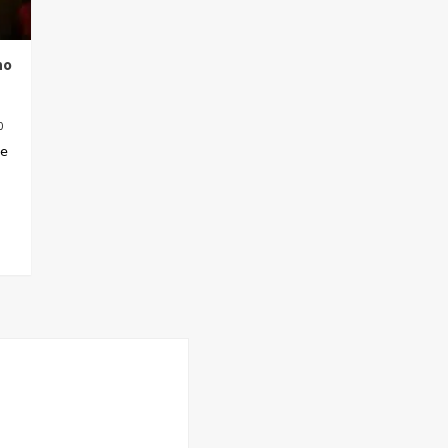
no
0
de