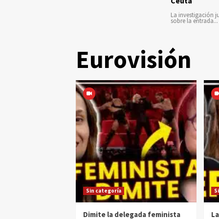
Ceuta
La investigación ju
sobre la entrada...
Eurovisión
Sin categoría
S
Dimite la delegada feminista
La