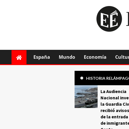
España
Mundo
Economía
Cultu
HISTORIA RELÁMPA
La Audiencia
Nacional inve
la Guardia Civ
recibió aviso
de la entrada
de inmigrant