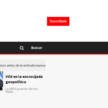
Suscríbete
Buscar
 avisos antes de la entrada masiva de inmigrantes en Ceuta
La c
VOX en la encrucijada
geopolítica
La difícil posición de Vox
frente...