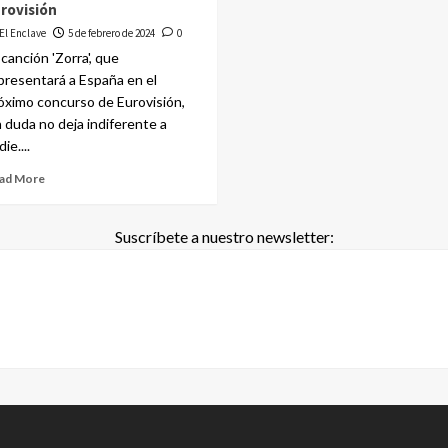
rovisión
El Enclave
5 de febrero de 2024
0
 canción 'Zorra', que
presentará a España en el
óximo concurso de Eurovisión,
n duda no deja indiferente a
ie....
ad More
Suscríbete a nuestro newsletter: