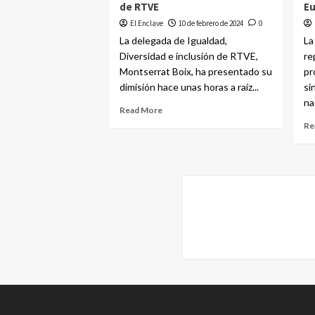
de RTVE
Eu
El Enclave
10 de febrero de 2024
0
La delegada de Igualdad,
La
Diversidad e inclusión de RTVE,
re
Montserrat Boix, ha presentado su
pr
dimisión hace unas horas a raíz...
si
nad
Read More
Re