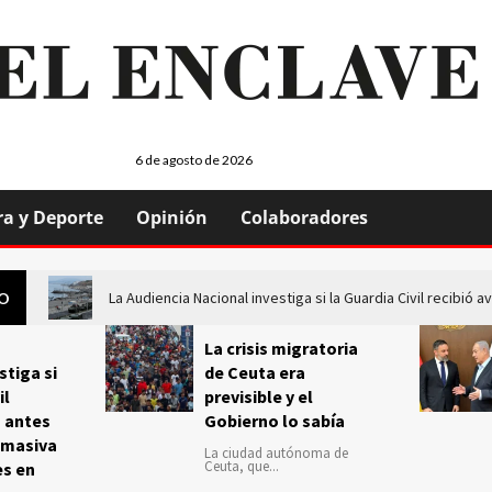
6 de agosto de 2026
ra y Deporte
Opinión
Colaboradores
La Audiencia Nacional investiga si la Guardia Civil recibió
GO
La crisis migratoria
stiga si
de Ceuta era
il
previsible y el
s antes
Gobierno lo sabía
 masiva
La ciudad autónoma de
Ceuta, que...
es en