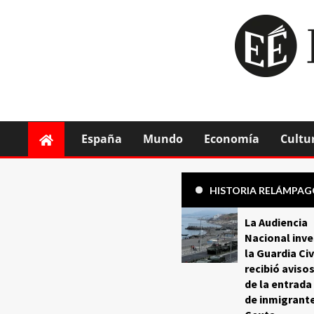
España
Mundo
Economía
Cultu
HISTORIA RELÁMPA
La Audiencia
Nacional inve
la Guardia Civ
recibió aviso
de la entrada
de inmigrant