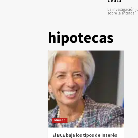
Ceuta
La investigación ju
sobre la entrada...
hipotecas
Mundo
El BCE baja los tipos de interés