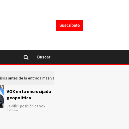
Suscríbete
Buscar
 avisos antes de la entrada masiva de inmigrantes en Ceuta
La c
VOX en la encrucijada
geopolítica
La difícil posición de Vox
frente...