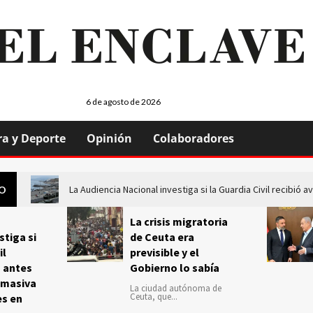
6 de agosto de 2026
ra y Deporte
Opinión
Colaboradores
La Audiencia Nacional investiga si la Guardia Civil recibió
GO
La crisis migratoria
stiga si
de Ceuta era
il
previsible y el
s antes
Gobierno lo sabía
 masiva
La ciudad autónoma de
Ceuta, que...
es en