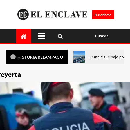
Suscríbete
Buscar
Ceuta sigue bajo presi
HISTORIA RELÁMPAGO
reyerta