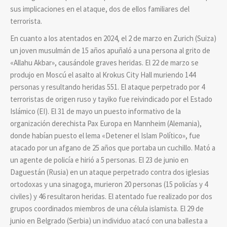
sus implicaciones en el ataque, dos de ellos familiares del
terrorista.
En cuanto a los atentados en 2024, el 2 de marzo en Zurich (Suiza)
un joven musulmán de 15 años apuñaló a una persona al grito de
«Allahu Akbar», causándole graves heridas. El 22 de marzo se
produjo en Moscú el asalto al Krokus City Hall muriendo 144
personas y resultando heridas 551. El ataque perpetrado por 4
terroristas de origen ruso y tayiko fue reivindicado por el Estado
Islámico (EI). El 31 de mayo un puesto informativo de la
organización derechista Pax Europa en Mannheim (Alemania),
donde habían puesto el lema «Detener el Islam Político», fue
atacado por un afgano de 25 años que portaba un cuchillo. Mató a
un agente de policía e hirió a 5 personas. El 23 de junio en
Daguestán (Rusia) en un ataque perpetrado contra dos iglesias
ortodoxas y una sinagoga, murieron 20 personas (15 policías y 4
civiles) y 46 resultaron heridas. El atentado fue realizado por dos
grupos coordinados miembros de una célula islamista. El 29 de
junio en Belgrado (Serbia) un individuo atacó con una ballesta a