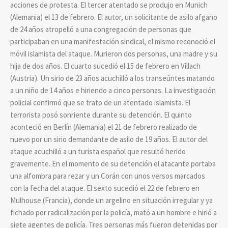
acciones de protesta. El tercer atentado se produjo en Munich
(Alemania) el 13 de febrero. El autor, un solicitante de asilo afgano
de 24 años atropelló a una congregación de personas que
participaban en una manifestación sindical, el mismo reconoció el
móvil islamista del ataque. Murieron dos personas, una madre y su
hija de dos años. El cuarto sucedió el 15 de febrero en Villach
(Austria). Un sirio de 23 años acuchilló a los transeúntes matando
a un niño de 14 años e hiriendo a cinco personas. La investigación
policial confirmó que se trato de un atentado islamista. El
terrorista posó sonriente durante su detención. El quinto
aconteció en Berlín (Alemania) el 21 de febrero realizado de
nuevo por un sirio demandante de asilo de 19 años. El autor del
ataque acuchilló a un turista español que resultó herido
gravemente. En el momento de su detención el atacante portaba
una alfombra para rezar y un Corán con unos versos marcados
con la fecha del ataque. El sexto sucedió el 22 de febrero en
Mulhouse (Francia), donde un argelino en situación irregular y ya
fichado por radicalización por la policía, mató a un hombre e hirió a
siete agentes de policía. Tres personas más fueron detenidas por