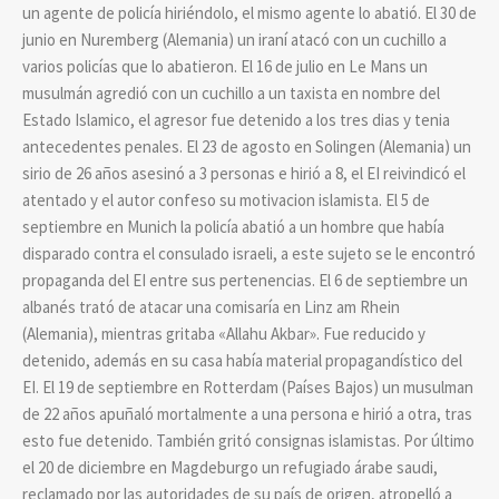
un agente de policía hiriéndolo, el mismo agente lo abatió. El 30 de
junio en Nuremberg (Alemania) un iraní atacó con un cuchillo a
varios policías que lo abatieron. El 16 de julio en Le Mans un
musulmán agredió con un cuchillo a un taxista en nombre del
Estado Islamico, el agresor fue detenido a los tres dias y tenia
antecedentes penales. El 23 de agosto en Solingen (Alemania) un
sirio de 26 años asesinó a 3 personas e hirió a 8, el EI reivindicó el
atentado y el autor confeso su motivacion islamista. El 5 de
septiembre en Munich la policía abatió a un hombre que había
disparado contra el consulado israeli, a este sujeto se le encontró
propaganda del EI entre sus pertenencias. El 6 de septiembre un
albanés trató de atacar una comisaría en Linz am Rhein
(Alemania), mientras gritaba «Allahu Akbar». Fue reducido y
detenido, además en su casa había material propagandístico del
EI. El 19 de septiembre en Rotterdam (Países Bajos) un musulman
de 22 años apuñaló mortalmente a una persona e hirió a otra, tras
esto fue detenido. También gritó consignas islamistas. Por último
el 20 de diciembre en Magdeburgo un refugiado árabe saudi,
reclamado por las autoridades de su país de origen, atropelló a