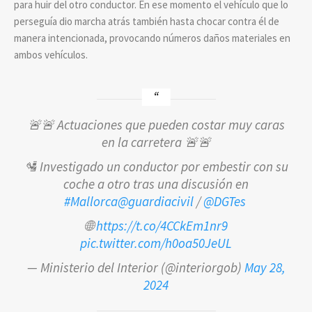
para huir del otro conductor. En ese momento el vehículo que lo
perseguía dio marcha atrás también hasta chocar contra él de
manera intencionada, provocando números daños materiales en
ambos vehículos.
🚨🚨 Actuaciones que pueden costar muy caras
en la carretera 🚨🚨
🛂 Investigado un conductor por embestir con su
coche a otro tras una discusión en
#Mallorca
@guardiacivil
/
@DGTes
🌐
https://t.co/4CCkEm1nr9
pic.twitter.com/h0oa50JeUL
— Ministerio del Interior (@interiorgob)
May 28,
2024