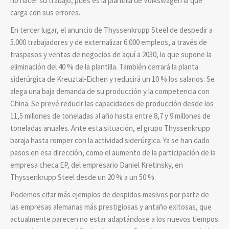
no hacer su trabajo, pues es la plantilla de Volkswagen la que
carga con sus errores.
En tercer lugar, el anuncio de Thyssenkrupp Steel de despedir a
5.000 trabajadores y de externalizar 6.000 empleos, a través de
traspasos y ventas de negocios de aquí a 2030, lo que supone la
eliminación del 40 % de la plantilla. También cerrará la planta
siderúrgica de Kreuztal-Eichen y reducirá un 10 % los salarios. Se
alega una baja demanda de su producción y la competencia con
China. Se prevé reducir las capacidades de producción desde los
11,5 millones de toneladas al año hasta entre 8,7 y 9 millones de
toneladas anuales. Ante esta situación, el grupo Thyssenkrupp
baraja hasta romper con la actividad siderúrgica. Ya se han dado
pasos en esa dirección, como el aumento de la participación de la
empresa checa EP, del empresario Daniel Kretinsky, en
Thyssenkrupp Steel desde un 20 % a un 50 %.
Podemos citar más ejemplos de despidos masivos por parte de
las empresas alemanas más prestigiosas y antaño exitosas, que
actualmente parecen no estar adaptándose a los nuevos tiempos