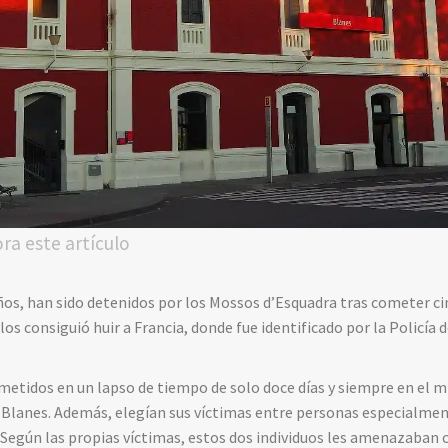
ora este artículo
años, han sido detenidos por los Mossos d’Esquadra tras cometer 
los consiguió huir a Francia, donde fue identificado por la Policía 
metidos en un lapso de tiempo de solo doce días y siempre en el 
de Blanes. Además, elegían sus víctimas entre personas especialmen
Según las propias víctimas, estos dos individuos les amenazaban 