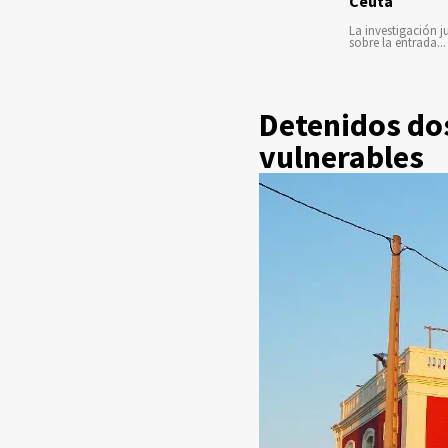
Ceuta
La investigación ju
sobre la entrada...
Detenidos do
vulnerables