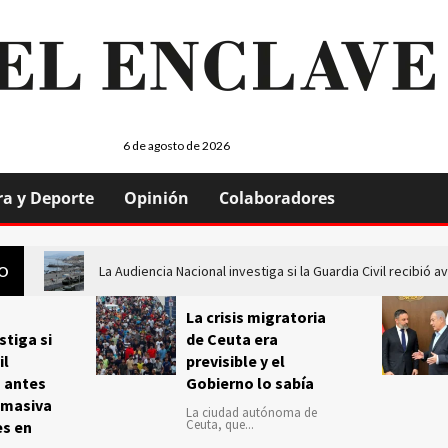
6 de agosto de 2026
ra y Deporte
Opinión
Colaboradores
La Audiencia Nacional investiga si la Guardia Civil recibió
GO
La crisis migratoria
stiga si
de Ceuta era
il
previsible y el
s antes
Gobierno lo sabía
 masiva
La ciudad autónoma de
Ceuta, que...
es en