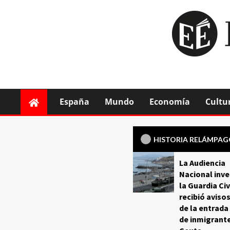
España
Mundo
Economía
Cultu
HISTORIA RELÁMPA
La Audiencia
Nacional inve
la Guardia Civ
recibió aviso
de la entrada
de inmigrant