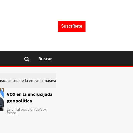
Suscríbete
Buscar
 avisos antes de la entrada masiva de inmigrantes en Ceuta
La c
VOX en la encrucijada
geopolítica
La difícil posición de Vox
frente...