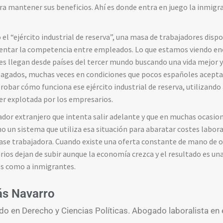
ra mantener sus beneficios. Ahí es donde entra en juego la inmig
el “ejército industrial de reserva”, una masa de trabajadores dispo
mentar la competencia entre empleados. Lo que estamos viendo en
es llegan desde países del tercer mundo buscando una vida mejor 
agados, muchas veces en condiciones que pocos españoles aceptar
obar cómo funciona ese ejército industrial de reserva, utilizand
er explotada por los empresarios.
ador extranjero que intenta salir adelante y que en muchas ocasio
 un sistema que utiliza esa situación para abaratar costes laboral
lase trabajadora. Cuando existe una oferta constante de mano de o
arios dejan de subir aunque la economía crezca y el resultado es u
s como a inmigrantes.
ás Navarro
do en Derecho y Ciencias Políticas. Abogado laboralista en 