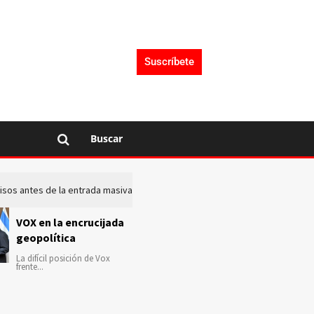
Suscríbete
Buscar
 avisos antes de la entrada masiva de inmigrantes en Ceuta
La c
VOX en la encrucijada
geopolítica
La difícil posición de Vox
frente...