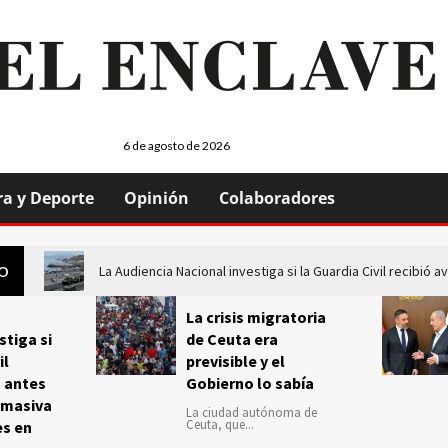
6 de agosto de 2026
ra y Deporte
Opinión
Colaboradores
La Audiencia Nacional investiga si la Guardia Civil recibió
GO
La crisis migratoria
stiga si
de Ceuta era
il
previsible y el
s antes
Gobierno lo sabía
 masiva
La ciudad autónoma de
Ceuta, que...
es en