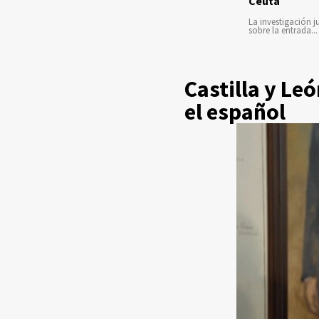
Ceuta
La investigación ju
sobre la entrada...
Castilla y Le
el español