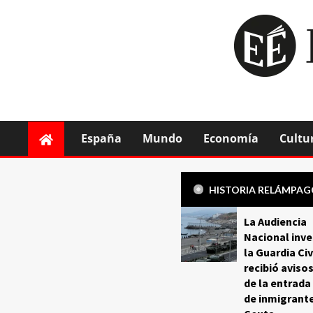
España
Mundo
Economía
Cultu
HISTORIA RELÁMPA
La Audiencia
Nacional inve
la Guardia Civ
recibió aviso
de la entrada
de inmigrant