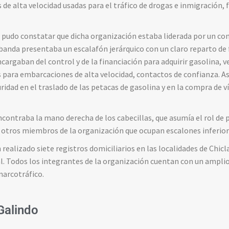
de alta velocidad usadas para el tráfico de drogas e inmigración, 
e pudo constatar que dicha organización estaba liderada por un con
banda presentaba un escalafón jerárquico con un claro reparto de f
ncargaban del control y de la financiación para adquirir gasolina, 
s para embarcaciones de alta velocidad, contactos de confianza. 
idad en el traslado de las petacas de gasolina y en la compra de ví
ncontraba la mano derecha de los cabecillas, que asumía el rol de
 otros miembros de la organización que ocupan escalones inferiore
realizado siete registros domiciliarios en las localidades de Chicl
l. Todos los integrantes de la organización cuentan con un amplio 
narcotráfico.
 Galindo