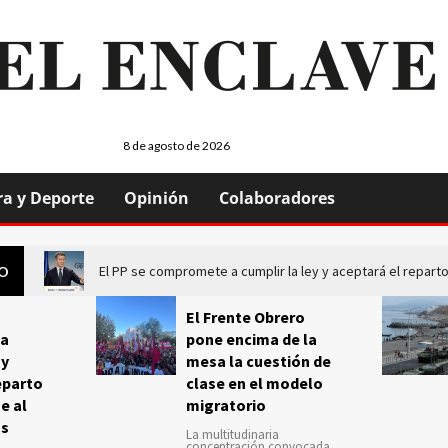
8 de agosto de 2026
ra y Deporte
Opinión
Colaboradores
El PP se compromete a cumplir la ley y aceptará el repa
GO
El Frente Obrero
a
pone encima de la
 y
mesa la cuestión de
eparto
clase en el modelo
e al
migratorio
us
La multitudinaria
concentración convocada