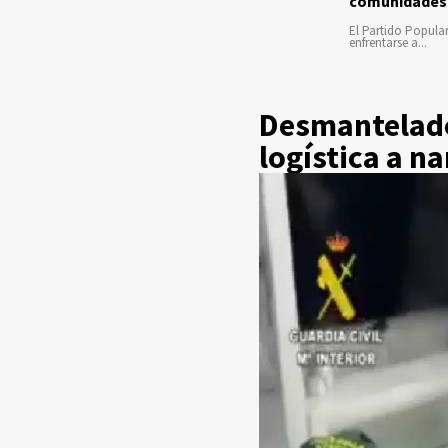
comunidades
El Partido Popula
enfrentarse a...
Desmantelado
logística a n