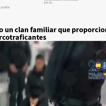
por el...
r podría
 un clan familiar que proporci
arcotraficantes