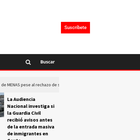
Suscríbete
Buscar
rto de MENAS pese al rechazo de sus comunidades
El Frente O
La Audiencia
Nacional investiga si
la Guardia Civil
recibió avisos antes
de la entrada masiva
de inmigrantes en