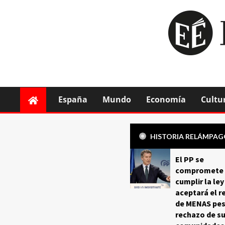
España
Mundo
Economía
Cultu
HISTORIA RELÁMPA
El PP se
compromete 
cumplir la ley
aceptará el r
de MENAS pes
rechazo de s