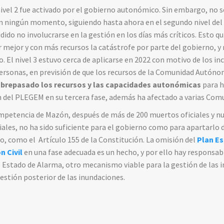
ivel 2 fue activado por el gobierno autonómico. Sin embargo, no se
 en ningún momento, siguiendo hasta ahora en el segundo nivel del
dido no involucrarse en la gestión en los días más críticos. Esto qu
r mejor y con más recursos la catástrofe por parte del gobierno, y
o
. El nivel 3 estuvo cerca de aplicarse en 2022 con motivo de los in
 personas, en previsión de que los recursos de la Comunidad Autóno
sobrepasado los recursos y las capacidades autonómicas
para h
ción del PLEGEM en su tercera fase, además ha afectado a varias C
ompetencia de Mazón, después de más de 200 muertos oficiales y n
ales, no ha sido suficiente para el gobierno como para apartarlo d
o, como el Artículo 155 de la Constitución. La omisión del
Plan Es
 Civil
en una fase adecuada es un hecho, y por ello hay responsab
de Estado de Alarma, otro mecanismo viable para la gestión de las i
gestión posterior de las inundaciones.