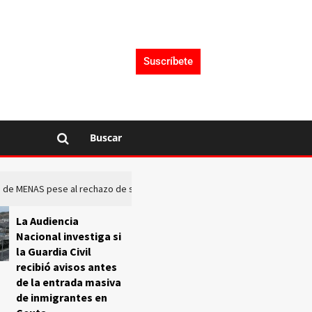
Suscríbete
Buscar
rto de MENAS pese al rechazo de sus comunidades
El Frente O
La Audiencia
Nacional investiga si
la Guardia Civil
recibió avisos antes
de la entrada masiva
de inmigrantes en