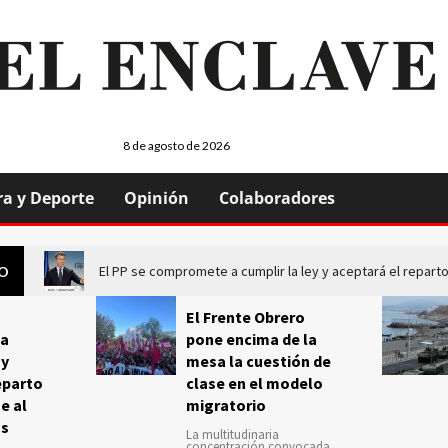
8 de agosto de 2026
ra y Deporte
Opinión
Colaboradores
El PP se compromete a cumplir la ley y aceptará el repa
GO
El Frente Obrero
a
pone encima de la
 y
mesa la cuestión de
eparto
clase en el modelo
e al
migratorio
us
La multitudinaria
concentración convocada