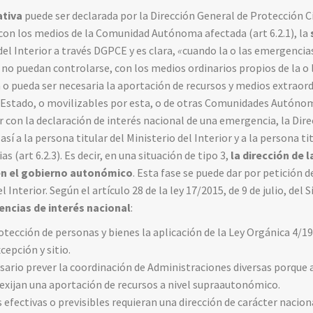
ativa
puede ser declarada por la Dirección General de Protección C
con los medios de la Comunidad Autónoma afectada (art 6.2.1), la
del Interior a través DGPCE y es clara,
«
cuando la o las emergencia
e no puedan controlarse, con los medios ordinarios propios de la 
o pueda ser necesaria la aportación de recursos y medios extraord
 Estado, o movilizables por esta, o de otras Comunidades Autóno
r con la declaración de interés nacional de una emergencia, la Dire
 a la persona titular del Ministerio del Interior y a la persona titu
 (art 6.2.3). Es decir, en una situación de tipo 3,
la dirección de 
o en el gobierno autonómico
. Esta fase se puede dar por petición
el Interior. Según el artículo 28 de la ley 17/2015, de 9 de julio, de
ncias de interés nacional
:
otección de personas y bienes la aplicación de la Ley Orgánica 4/19
cepción y sitio.
esario prever la coordinación de Administraciones diversas porque 
ijan una aportación de recursos a nivel supraautonómico.
efectivas o previsibles requieran una dirección de carácter nacion