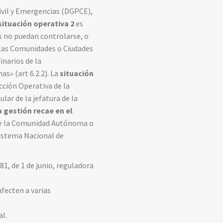
ivil y Emergencias (DGPCE),
situación operativa 2
es
s no puedan controlarse, o
o las Comunidades o Ciudades
inarios de la
mas
»
(art 6.2.2). La
situación
cción Operativa de la
lar de la jefatura de la
la gestión recae en el
 de la Comunidad Autónoma o
l Sistema Nacional de
81, de 1 de junio, reguladora
afecten a varias
al.