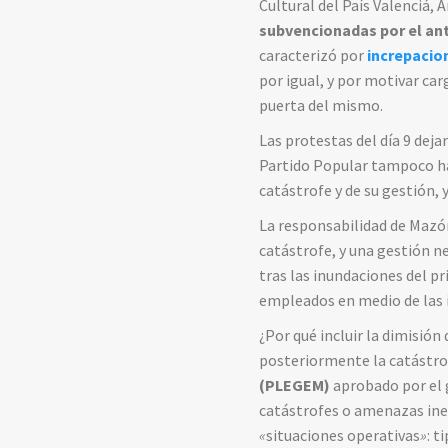
Cultural del País Valenciá,
A
subvencionadas por el an
caracterizó por
increpacio
por igual, y por motivar car
puerta del mismo.
Las protestas del día 9 deja
Partido Popular tampoco ha
catástrofe y de su gestión, 
La responsabilidad de Mazón
catástrofe, y una gestión n
tras las inundaciones del pr
empleados en medio de las 
¿Por qué incluir la dimisión
posteriormente la catástr
(PLEGEM)
aprobado por el g
catástrofes o amenazas ines
«
situaciones operativas
»
: t