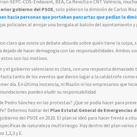
rran-SEPC-COS-Endavant, BEA, Ca Revolta o CNT València, muchas
terior gobierno del PSOE
, solo pidieron la dimisión de Carlos Ma
nes hacia personas que portaban pancartas que pedían la dim
gas policiales al arrojar una bengala al balcón del ayuntamiento y 
ron claro que existe un debate absurdo sobre quién tiene la culpa, 
 dejado de hacer demagogia con las responsabilidades. Ambos so
y estos son los motivos.
 y el gobierno valenciano es clara, con una respuesta demasiado t
efasta tanto de los eventos que dieron lugar a la catástrofe como 
imer día. En última instancia, ni Mazón ni los empresarios que hici
inundaciones pueden eludir su responsabilidad.
 de Pedro Sánchez en las protestas? ¿Que se podía hacer para preve
ofe? Debemos hablar del
Plan Estatal General de Emergencias de
obierno del PSOE en 2020. El plan se ideó para hacer frente a situa
pecíficas de naturaleza multirriesgo. Hay dentro del plan varios
ipo 1,2,3 y E.