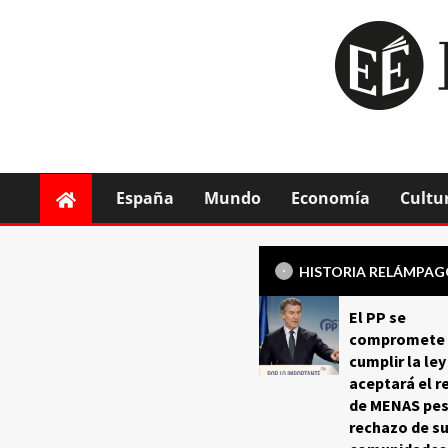
España
Mundo
Economía
Cultu
HISTORIA RELÁMPA
El PP se
compromete 
cumplir la ley
aceptará el r
de MENAS pes
rechazo de s