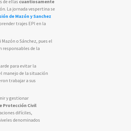
 de ellas
cuantiosamente
zón. La jornada vespertina se
isión de Mazón y Sanchez
prender trajes EPI en la
si Mazón o Sánchez, pues el
n responsables de la
arde para evitar la
el manejo de la situación
eron trabajar a sus
nir y gestionar
 Protección Civil
ciones difíciles,
 niveles denominados