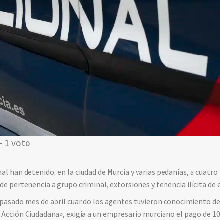
- 1 voto
al han detenido, en la ciudad de Murcia y varias pedanías, a cuatr
 de pertenencia a grupo criminal, extorsiones y tenencia ilícita de 
el pasado mes de abril cuando los agentes tuvieron conocimiento de
cción Ciudadana», exigía a un empresario murciano el pago de 100