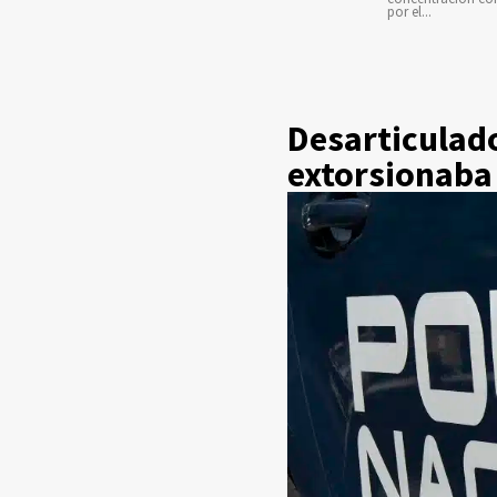
por el...
Desarticulad
extorsionaba