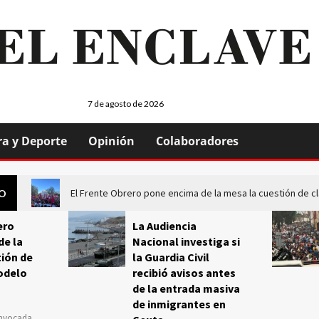
7 de agosto de 2026
ra y Deporte
Opinión
Colaboradores
El Frente Obrero pone encima de la mesa la cuestión de c
GO
ero
La Audiencia
de la
Nacional investiga si
ión de
la Guardia Civil
odelo
recibió avisos antes
de la entrada masiva
de inmigrantes en
onvocada