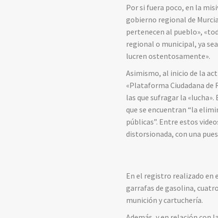
Por si fuera poco, en la mis
gobierno regional de Murcia
pertenecen al pueblo», «tod
regional o municipal, ya se
lucren ostentosamente».
Asimismo, al inicio de la a
«Plataforma Ciudadana de Re
las que sufragar la «lucha».
que se encuentran “la elimi
públicas”. Entre estos vide
distorsionada, con una pues
En el registro realizado en 
garrafas de gasolina, cuatr
munición y cartuchería.
Además, y en relación con la