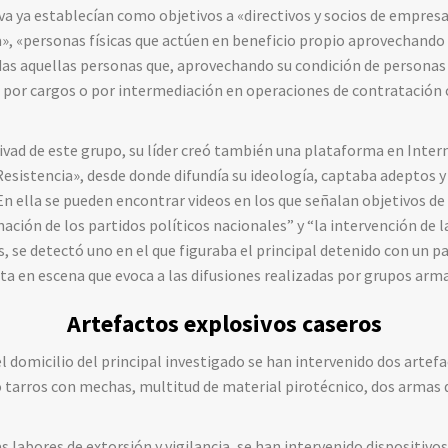
iva ya establecían como objetivos a «directivos y socios de empresa
», «personas físicas que actúen en beneficio propio aprovechando 
as aquellas personas que, aprovechando su condición de personas 
a por cargos o por intermediación en operaciones de contratación c
ctivad de este grupo, su líder creó también una plataforma en Int
sistencia», desde donde difundía su ideología, captaba adeptos y
 En ella se pueden encontrar videos en los que señalan objetivos de
nación de los partidos políticos nacionales” y “la intervención de 
os, se detectó uno en el que figuraba el principal detenido con un 
ta en escena que evoca a las difusiones realizadas por grupos arma
Artefactos explosivos caseros
el domicilio del principal investigado se han intervenido dos arte
o tarros con mechas, multitud de material pirotécnico, dos armas 
s labores de extorsión y vigilancia, se han intervenido dispositivo