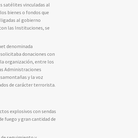
s satélites vinculadas al
los bienes o fondos que
ligadas al gobierno
on las Instituciones, se
ernet denominada
 solicitaba donaciones con
 la organización, entre los
las Administraciones
pasamontañas y la voz
dos de carácter terrorista.
factos explosivos con sendas
de fuego y gran cantidad de
s de seguimiento y