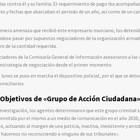
s contra él y su familia. El requerimiento de pago iba acompañad
ares y fechas que abarcaban el periodo de un año, así como de un c
imera amenaza que recibió este empresario murciano, los detenid
éndose pasar por supuestos negociadores de la organización armada,
o de la cantidad requerida.
iadores de la Comisaría General de Información asesoraron a las 
 estrategia de negociación desde el primer momento.
unes se puso en marcha el dispositivo policial, por el que se detu
miciliarios.
Objetivos de «Grupo de Acción Ciudadana
 investigación, los agentes determinaron que este grupo criminal s
n remitida por el mismo a un medio de comunicación en el año 202
e, actuando al margen de una justicia, inactiva, inexistente y arrod
o hacemos no reconociendo a ninguno de sus tribunales».