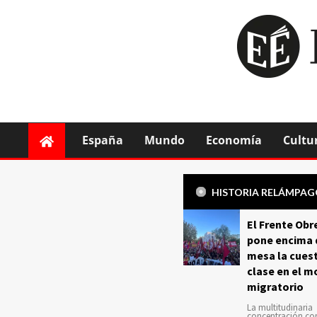
España
Mundo
Economía
Cultu
HISTORIA RELÁMPA
El Frente Obr
pone encima 
mesa la cuest
clase en el m
migratorio
La multitudinaria
concentración c