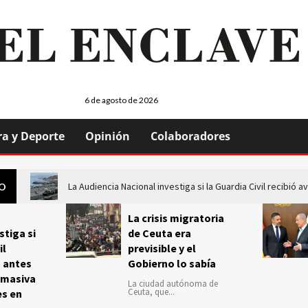
6 de agosto de 2026
ra y Deporte
Opinión
Colaboradores
La Audiencia Nacional investiga si la Guardia Civil recibió
GO
La crisis migratoria
stiga si
de Ceuta era
il
previsible y el
s antes
Gobierno lo sabía
 masiva
La ciudad autónoma de
Ceuta, que...
es en