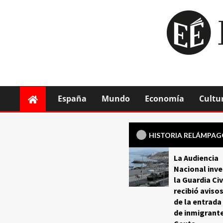
España
Mundo
Economía
Cultu
HISTORIA RELÁMPA
La Audiencia
Nacional inve
la Guardia Civ
recibió aviso
de la entrada
de inmigrant