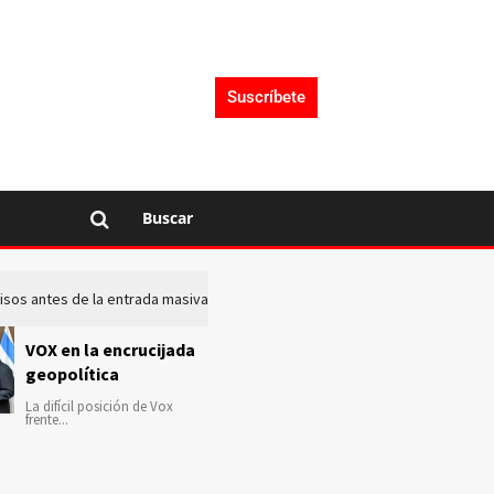
Suscríbete
Buscar
 avisos antes de la entrada masiva de inmigrantes en Ceuta
La c
VOX en la encrucijada
geopolítica
La difícil posición de Vox
frente...