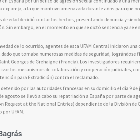
 en España por un delito de agresión sexual continuado a una men
e su expareja, a la que mantuvo amenazada durante años para que n
os de edad decidió contar los hechos, presentando denuncia y siend
ión. Sin embargo, en el momento en que se dictó sentencia ya se 
ravedad de lo ocurrido, agentes de esta UFAM Central iniciaron una
 dado que tomaba numerosas medidas de seguridad, lográndose f
Saint Georges de Grehaigne (Francia). Los investigadores requiriero
tivar los mecanismos de colaboración y cooperación judiciales, con 
ención para Extradición) contra el reclamado.
detenido por las autoridades francesas en su domicilio el día 9 de 
 7 de agosto se llevó a cabo su repatriación a España por parte de a
 Request at the National Entries) dependiente de la División de 
do por UFAM.
Bagrás