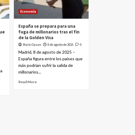
Economía
España se prepara para una
que
fuga de millonarios tras el fin
de la Golden Visa
Mario Opazo
8 de agosto de 2025
0
Madrid, 8 de agosto de 2025 –
o
España figura entre los países que
más podrían sufrir la salida de
ra
millonarios...
.
Read More