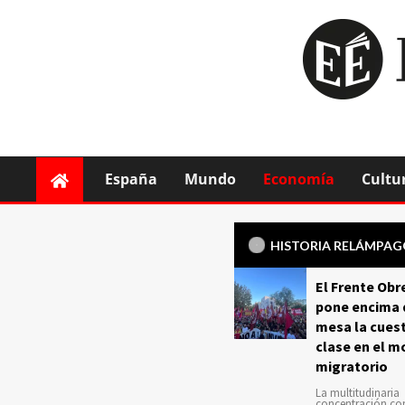
España
Mundo
Economía
Cultu
HISTORIA RELÁMPA
El Frente Obr
pone encima 
mesa la cuest
clase en el m
migratorio
La multitudinaria
concentración c