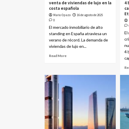
venta de viviendas de lujo en la
4 
costa española
ca
Et
Mario Opazo
16 de agosto de 2025
0
El mercado inmobiliario de alto
El
standing en España atraviesa un
cr
verano de récord. La demanda de
nu
viviendas de lujo en...
4 
Read More
cap
Re