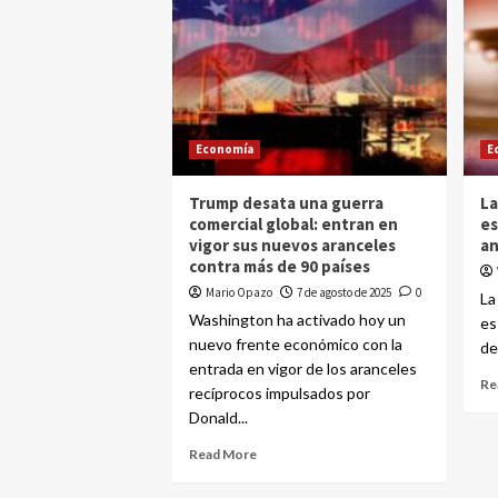
Economía
E
Trump desata una guerra
La
comercial global: entran en
es
vigor sus nuevos aranceles
an
contra más de 90 países
Mario Opazo
7 de agosto de 2025
0
La
Washington ha activado hoy un
es
nuevo frente económico con la
de
entrada en vigor de los aranceles
Re
recíprocos impulsados por
Donald...
Read More