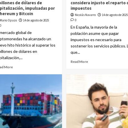
billones de dólares de
considera injusto el reparto 
pitalización, impulsadas por
impuestos
hereum y Bitcoin
Nicolás Navarro
14 de agosto de 2025
0
Mario Opazo
14 de agosto de 2025
0
En España, la mayoría de la
 mercado global de
población asume que pagar
iptomonedas ha alcanzado un
impuestos es necesario para
evo hito histórico al superar los
sostener los servicios públicos. 
billones de dólares en
que...
italización,...
Read More
ad More