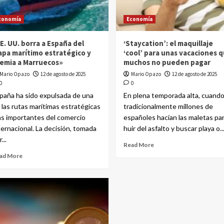
conomía
Economía
E. UU. borra a España del
‘Staycation’: el maquillaje
pa marítimo estratégico y
‘cool’ para unas vacaciones 
emia a Marruecos»
muchos no pueden pagar
Mario Opazo
12 de agosto de 2025
Mario Opazo
12 de agosto de 2025
0
0
paña ha sido expulsada de una
En plena temporada alta, cuand
 las rutas marítimas estratégicas
tradicionalmente millones de
s importantes del comercio
españoles hacían las maletas pa
ternacional. La decisión, tomada
huir del asfalto y buscar playa o..
...
Read More
ad More