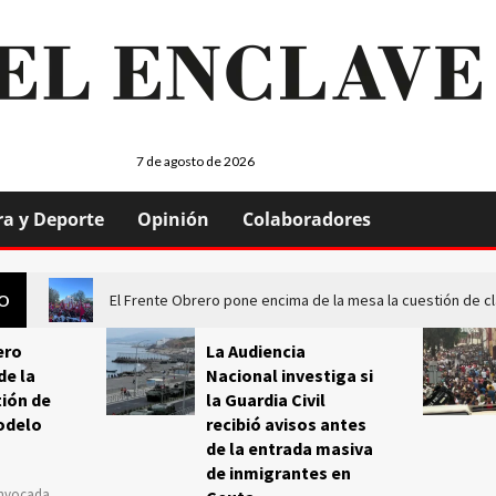
7 de agosto de 2026
ra y Deporte
Opinión
Colaboradores
El Frente Obrero pone encima de la mesa la cuestión de c
GO
ero
La Audiencia
de la
Nacional investiga si
ión de
la Guardia Civil
odelo
recibió avisos antes
de la entrada masiva
de inmigrantes en
onvocada