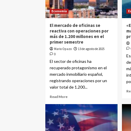
Economía
E
El mercado de oficinas se
«E
reactiva con operaciones por
ma
más de 1.200 millones en el
pr
primer semestre
Mario Opazo
13 de agosto de 2025
0
Es
El sector de oficinas ha
de
recuperado protagonismo en el
má
mercado inmobiliario español,
in
registrando operaciones por un
por
valor total de 1.200...
Re
Read More