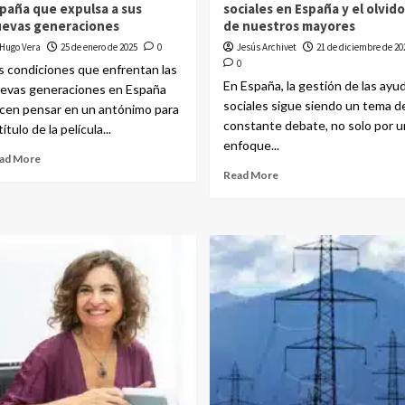
paña que expulsa a sus
sociales en España y el olvido
evas generaciones
de nuestros mayores
Hugo Vera
25 de enero de 2025
0
Jesús Archivet
21 de diciembre de 20
0
s condiciones que enfrentan las
En España, la gestión de las ayu
evas generaciones en España
sociales sigue siendo un tema d
cen pensar en un antónimo para
constante debate, no solo por u
título de la película...
enfoque...
ad More
Read More