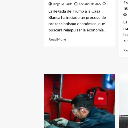
Es
Diego Gallardo
7 de abril de 2025
0
nu
La llegada de Trump a la Casa
Blanca ha iniciado un proceso de
La
proteccionismo económico, que
nu
buscará reimpulsar la economía...
ha
Read More
el 
Re