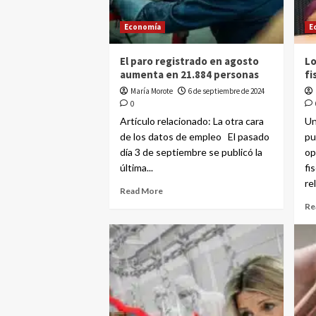
Economía
E
El paro registrado en agosto
Lo
aumenta en 21.884 personas
fi
María Morote
6 de septiembre de 2024
0
Artículo relacionado: La otra cara
Un
de los datos de empleo El pasado
pu
día 3 de septiembre se publicó la
op
última...
fi
rel
Read More
Re