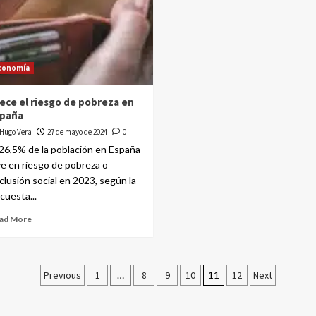
conomía
ece el riesgo de pobreza en
spaña
Hugo Vera
27 de mayo de 2024
0
 26,5% de la población en España
ve en riesgo de pobreza o
clusión social en 2023, según la
cuesta...
ad More
Previous
1
…
8
9
10
11
12
Next