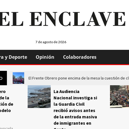
7 de agosto de 2026
ra y Deporte
Opinión
Colaboradores
El Frente Obrero pone encima de la mesa la cuestión de c
GO
ero
La Audiencia
de la
Nacional investiga si
ión de
la Guardia Civil
odelo
recibió avisos antes
de la entrada masiva
de inmigrantes en
onvocada