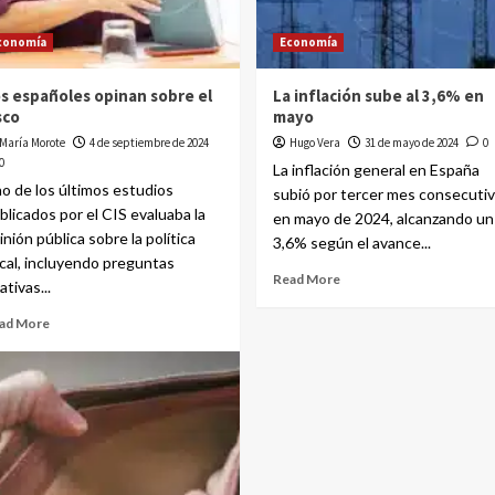
conomía
Economía
s españoles opinan sobre el
La inflación sube al 3,6% en
sco
mayo
María Morote
4 de septiembre de 2024
Hugo Vera
31 de mayo de 2024
0
0
La inflación general en España
o de los últimos estudios
subió por tercer mes consecuti
blicados por el CIS evaluaba la
en mayo de 2024, alcanzando un
inión pública sobre la política
3,6% según el avance...
scal, incluyendo preguntas
Read More
ativas...
ad More