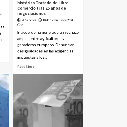
histórico Tratado de Libre
Comercio tras 25 años de
negociaciones
24
M. Sánchez
10 de diciembre de 2024
0
das
El acuerdo ha generado un rechazo
e
amplio entre agricultores y
n
ganaderos europeos. Denuncian
desigualdades en las exigencias
impuestas a los...
Read More