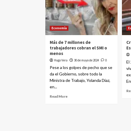
Economía
E
Más de 7 millones de
Cr
trabajadores cobran el SMI o
E
menos
Hugo Vera
30 de mayo de 2024
0
El
Pese a los golpes de pecho que se
vi
da el Gobierno, sobre todo la
ex
Ministra de Trabajo, Yolanda Díaz,
En
en...
Re
Read More