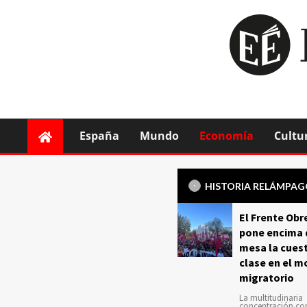
España
Mundo
Economía
Cultu
HISTORIA RELÁMPA
El Frente Obr
pone encima 
mesa la cuest
clase en el m
migratorio
La multitudinaria
concentración c