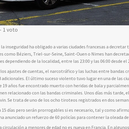
- 1 voto
 la inseguridad ha obligado a varias ciudades francesas a decretar 
es como Béziers, Triel-sur-Seine, Saint-Ouen o Nimes han decreta
 dependiendo de la localidad, entre las 23:00 y las 06:00 desde el 2
los ajustes de cuentas, el narcotráfico y las luchas entre bandas 
adicionales. El último suceso violento tuvo lugar en una de las c
de 19 años fue encontrado muerto con heridas de bala y parcialmente
men relacionado con las bandas criminales. Unos días más tarde, el 
evin. Se trata de uno de los ocho tiroteos registrados en dos sema
 15 días pero serán prorrogables si es necesario, tal y como afir
 anunciado un refuerzo de 60 policías para contener la oleada de v
 la circulación a menores de edad no es nueva en Francia. En alguno