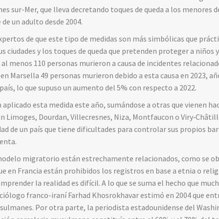
s sur-Mer, que lleva decretando toques de queda a los menores de
de un adulto desde 2004.
xpertos de que este tipo de medidas son más simbólicas que prácti
s ciudades y los toques de queda que pretenden proteger a niños 
24 al menos 110 personas murieron a causa de incidentes relacionad
o en Marsella 49 personas murieron debido a esta causa en 2023, añ
 país, lo que supuso un aumento del 5% con respecto a 2022.
 aplicado esta medida este año, sumándose a otras que vienen hac
 Limoges, Dourdan, Villecresnes, Niza, Montfaucon o Viry‑Châtill
dad de un país que tiene dificultades para controlar sus propios ba
menta.
l modelo migratorio están estrechamente relacionados, como se ob
ue en Francia están prohibidos los registros en base a etnia o reli
prender la realidad es difícil. A lo que se suma el hecho que much
ociólogo franco-iraní Farhad Khosrokhavar estimó en 2004 que entr
usulmanes. Por otra parte, la periodista estadounidense del Wash