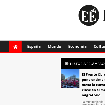
España
Mundo
Economía
Cultu
HISTORIA RELÁMPA
El Frente Obr
pone encima 
mesa la cuest
clase en el m
migratorio
La multitudinaria
concentración c