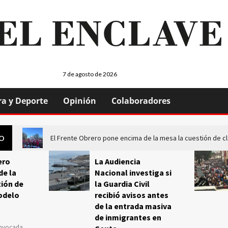
7 de agosto de 2026
ra y Deporte
Opinión
Colaboradores
El Frente Obrero pone encima de la mesa la cuestión de c
GO
ero
La Audiencia
de la
Nacional investiga si
ión de
la Guardia Civil
odelo
recibió avisos antes
de la entrada masiva
de inmigrantes en
onvocada