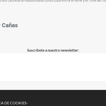
ción carcelaria musulmana constituía entre el 60% y el 70% del to
r Cañas
Suscríbete a nuestro newsletter:
CA DE COOKIES-