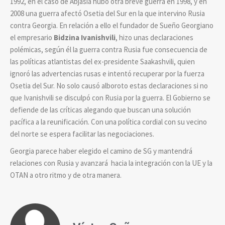
1992, en el caso de Abjasia hubo otra breve guerra en 1998, y en
2008 una guerra afectó Osetia del Sur en la que intervino Rusia
contra Georgia. En relación a ello el fundador de Sueño Georgiano
el empresario
Bidzina Ivanishvili
, hizo unas declaraciones
polémicas, según él la guerra contra Rusia fue consecuencia de
las políticas atlantistas del ex-presidente Saakashvili, quien
ignoró las advertencias rusas e intentó recuperar por la fuerza
Osetia del Sur. No solo causó alboroto estas declaraciones si no
que Ivanishvili se disculpó con Rusia por la guerra. El Gobierno se
defiende de las críticas alegando que buscan una solución
pacífica a la reunificación. Con una política cordial con su vecino
del norte se espera facilitar las negociaciones.
Georgia parece haber elegido el camino de SG y mantendrá
relaciones con Rusia y avanzará hacia la integración con la UE y la
OTAN a otro ritmo y de otra manera.