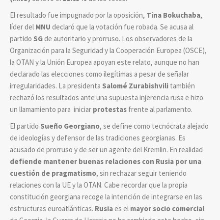
El resultado fue impugnado por la oposición,
Tina Bokuchaba
,
líder del
MNU
declaró que la votación fue robada. Se acusa al
partido
SG
de autoritario y prorruso. Los observadores de la
Organización para la Seguridad y la Cooperación Europea (OSCE),
la OTAN y la Unión Europea apoyan este relato, aunque no han
declarado las elecciones como ilegítimas a pesar de señalar
irregularidades. La presidenta
Salomé Zurabishvili
también
rechazó los resultados ante una supuesta injerencia rusa e hizo
un llamamiento para iniciar
protestas
frente al parlamento.
El partido
Sueño Georgiano
, se define como tecnócrata alejado
de ideologías y defensor de las tradiciones georgianas. Es
acusado de prorruso y de ser un agente del Kremlin. En realidad
defiende mantener buenas relaciones con Rusia por una
cuestión de pragmatismo
, sin rechazar seguir teniendo
relaciones con la UE y la OTAN. Cabe recordar que la propia
constitución georgiana recoge la intención de integrarse en las
estructuras euroatlánticas.
Rusia
es el
mayor socio comercial