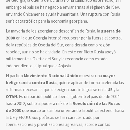
de Georgia, la Guerra de Ucrania no ha cambiado este hecho, sin
embargo el país se ha negado a enviar armas al régimen de Kiev,
enviando únicamente ayuda humanitaria. Una ruptura con Rusia
sería catastrófica para la economía georgiana.
La mayoría de los georgianos desconfían de Rusia, la
guerra de
2008
en la que Georgia intentó recuperar por la fuerza el control
de la república de Osetia del Sur, considerada como región
rebelde, aún no se ha olvidado. En este conflicto Rusia apoyó
militarmente a Osetia del Sur y la reconoció como estado
independiente, al igual que a Abjasia.
El partido
Movimiento Nacional Unido
muestra una
mayor
beligerancia contra Rusia
, quiere aplicar de forma acelerada las
reformas necesarias que se exigen para integrarse en la
UE
y la
OTAN
. Es un partido político liberal, gobernó el país desde 2004
hasta 2012, subió al poder a raíz de la
Revolución de las Rosas
de 2003
que marcó un cambio orientando la política exterior hacia
la UE y EE.UU. Sus políticas se han caracterizado por
liberalizaciones y privatizaciones agresivas, acorde con las