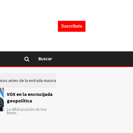
Suscríbete
Buscar
 avisos antes de la entrada masiva de inmigrantes en Ceuta
La c
VOX en la encrucijada
geopolítica
La difícil posición de Vox
frente...