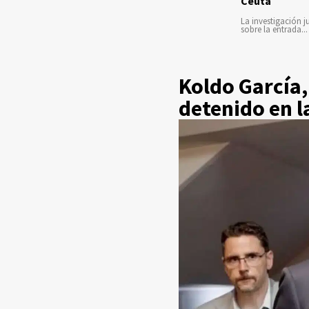
Ceuta
La investigación ju
sobre la entrada...
Koldo García,
detenido en 