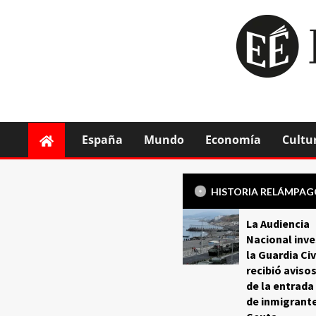
España
Mundo
Economía
Cultu
HISTORIA RELÁMPA
La Audiencia
Nacional inve
la Guardia Civ
recibió aviso
de la entrada
de inmigrant