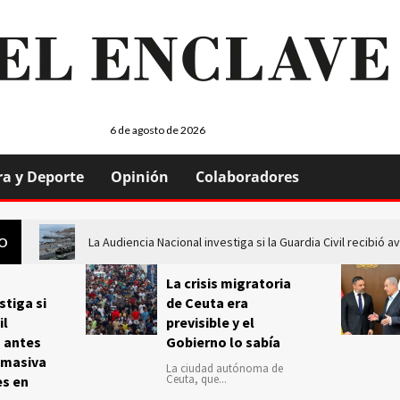
6 de agosto de 2026
ra y Deporte
Opinión
Colaboradores
La Audiencia Nacional investiga si la Guardia Civil recibió
GO
La crisis migratoria
stiga si
de Ceuta era
il
previsible y el
s antes
Gobierno lo sabía
 masiva
La ciudad autónoma de
Ceuta, que...
es en