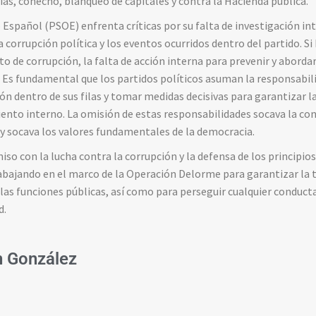
cias, cohecho, blanqueo de capitales y contra la Hacienda pública.
 Español (PSOE) enfrenta críticas por su falta de investigación int
a corrupción política y los eventos ocurridos dentro del partido. 
o de corrupción, la falta de acción interna para prevenir y aborda
s. Es fundamental que los partidos políticos asuman la responsabil
ión dentro de sus filas y tomar medidas decisivas para garantizar l
ento interno. La omisión de estas responsabilidades socava la con
y socava los valores fundamentales de la democracia.
so con la lucha contra la corrupción y la defensa de los principio
bajando en el marco de la Operación Delorme para garantizar la t
e las funciones públicas, así como para perseguir cualquier conducta
d.
 González