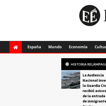
España
Mundo
Economía
Cultu
HISTORIA RELÁMPA
La Audiencia
Nacional inve
la Guardia Civ
recibió aviso
de la entrada
de inmigrant