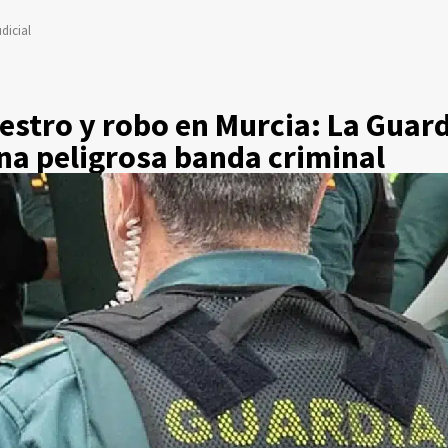
dicial
estro y robo en Murcia: La Guard
na peligrosa banda criminal