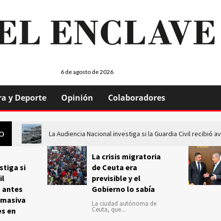
6 de agosto de 2026
ra y Deporte
Opinión
Colaboradores
La Audiencia Nacional investiga si la Guardia Civil recibió
GO
La crisis migratoria
stiga si
de Ceuta era
il
previsible y el
s antes
Gobierno lo sabía
 masiva
La ciudad autónoma de
Ceuta, que...
es en