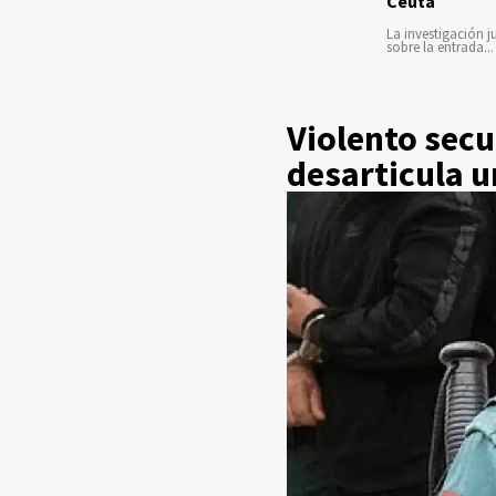
Ceuta
La investigación ju
sobre la entrada...
Violento secu
desarticula u