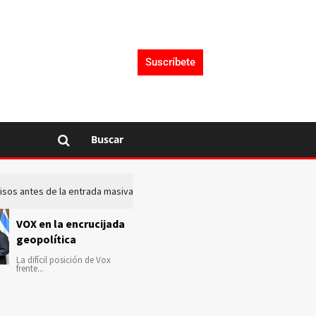
Suscríbete
Buscar
 avisos antes de la entrada masiva de inmigrantes en Ceuta
La c
VOX en la encrucijada
geopolítica
La difícil posición de Vox
frente...