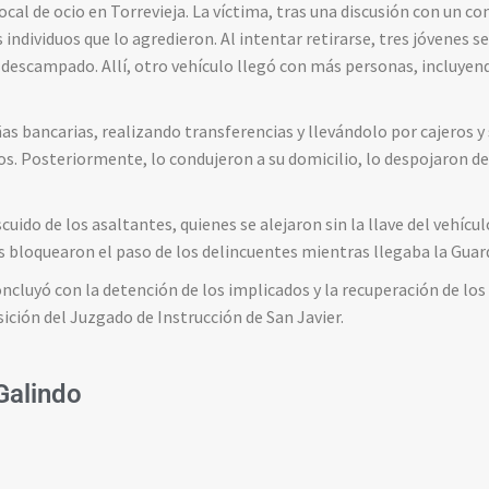
 local de ocio en Torrevieja. La víctima, tras una discusión con un c
individuos que lo agredieron. Al intentar retirarse, tres jóvenes se
n descampado. Allí, otro vehículo llegó con más personas, incluyen
ñas bancarias, realizando transferencias y llevándolo por cajeros y
os. Posteriormente, lo condujeron a su domicilio, lo despojaron de 
uido de los asaltantes, quienes se alejaron sin la llave del vehículo
s bloquearon el paso de los delincuentes mientras llegaba la Guardi
ncluyó con la detención de los implicados y la recuperación de los
ición del Juzgado de Instrucción de San Javier.
 Galindo