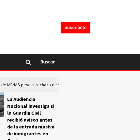
Suscríbete
Buscar
rto de MENAS pese al rechazo de sus comunidades
El Frente O
La Audiencia
Nacional investiga si
la Guardia Civil
recibió avisos antes
de la entrada masiva
de inmigrantes en