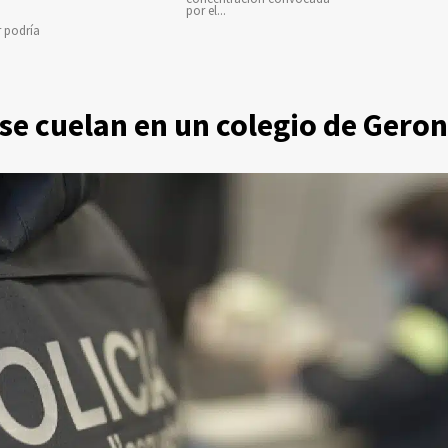
por el...
r podría
 se cuelan en un colegio de Geron