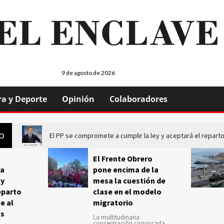
9 de agosto de 2026
ra y Deporte
Opinión
Colaboradores
El PP se compromete a cumplir la ley y aceptará el repa
GO
El Frente Obrero
a
pone encima de la
 y
mesa la cuestión de
eparto
clase en el modelo
e al
migratorio
us
La multitudinaria
concentración convocada