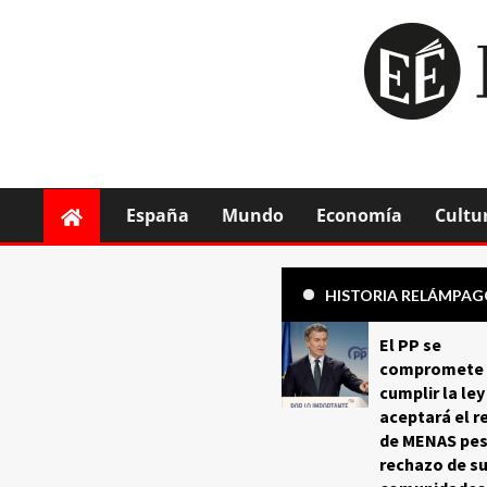
España
Mundo
Economía
Cultu
HISTORIA RELÁMPA
El PP se
compromete 
cumplir la ley
aceptará el r
de MENAS pes
rechazo de s