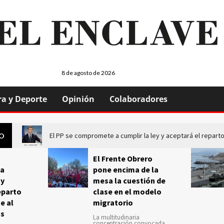
8 de agosto de 2026
ra y Deporte
Opinión
Colaboradores
El PP se compromete a cumplir la ley y aceptará el repa
GO
El Frente Obrero
a
pone encima de la
 y
mesa la cuestión de
eparto
clase en el modelo
e al
migratorio
us
La multitudinaria
concentración convocada