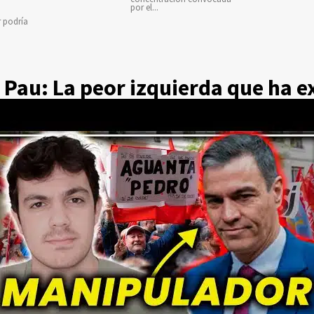
por el...
r podría
 Pau: La peor izquierda que ha e