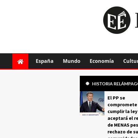
España
Mundo
Economía
Cultu
HISTORIA RELÁMPA
El PP se
compromete 
cumplir la ley
aceptará el r
de MENAS pes
rechazo de s