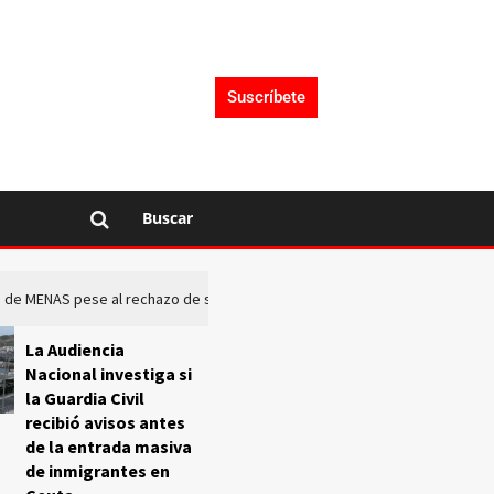
Suscríbete
Buscar
rto de MENAS pese al rechazo de sus comunidades
El Frente O
La Audiencia
Nacional investiga si
la Guardia Civil
recibió avisos antes
de la entrada masiva
de inmigrantes en