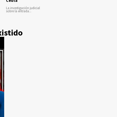
Ceuta
La investigación judicial
sobre la entrada...
xistido