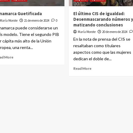
namarca Guetificada
El último CIS de igualdad:
Desenmascarando números 
María Morote
21 de enero de 2024
0
matizando conclusiones
namarca puede considerarse un
María Morote
20 de enero de 2024
ís modelo. Tiene el segundo PIB
En la nota de prensa del CIS se
r cápita más alto de la Unión
resaltaban como titulares
ropea, una renta...
aspectos como que las mujeres
ad More
dedican el doble de...
Read More