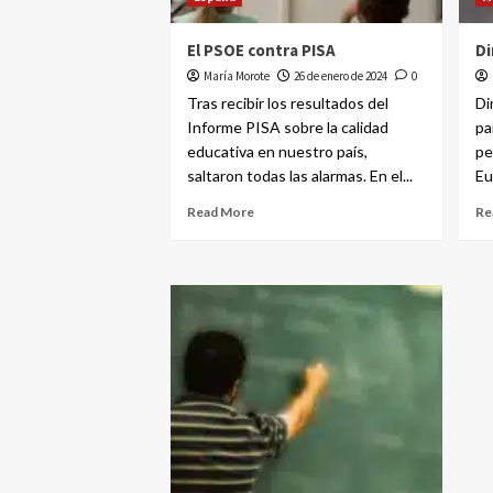
El PSOE contra PISA
Di
María Morote
26 de enero de 2024
0
Tras recibir los resultados del
Di
Informe PISA sobre la calidad
pa
educativa en nuestro país,
pe
saltaron todas las alarmas. En el...
Eu
Read More
Re