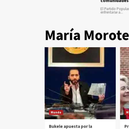
comunidades
El Partido Popula
enfrentarse a...
María Morot
Mundo
M
Bukele apuesta por la
Pr