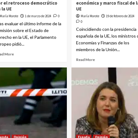
r el retroceso democrático
económica y marco fiscal de l
 la UE
UE
María Morote
1 de marzo de 2024
0
María Morote
19 de febrero de 2024
0
as evaluar el último informe de la
Coincidiendo con la presidencia
misión sobre el Estado de
española de la UE, los ministros 
recho en la UE, el Parlamento
Economías y Finanzas de los
ropeo pidió...
miembros de la Unión...
ad More
Read More
undo
Opinión
España
Opinión