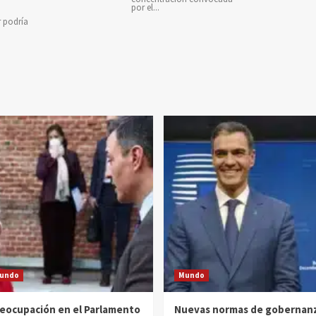
por el...
r podría
e
undo
Mundo
eocupación en el Parlamento
Nuevas normas de gobernan