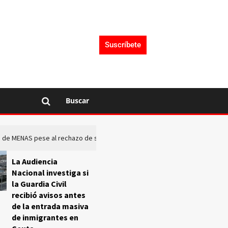
Suscríbete
Buscar
rto de MENAS pese al rechazo de sus comunidades
El Frente O
La Audiencia
Nacional investiga si
la Guardia Civil
recibió avisos antes
de la entrada masiva
de inmigrantes en