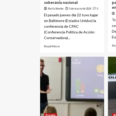
soberanía nacional
po
en
María Morote
5 de marzo de 2024
0
El pasado jueves día 22 tuvo lugar
Tr
en Baltimore (Estados Unidos) la
co
conferencia de CPAC
De
(Conferencia Política de Acción
Eu
Conservadora)...
Re
Read More
España
M