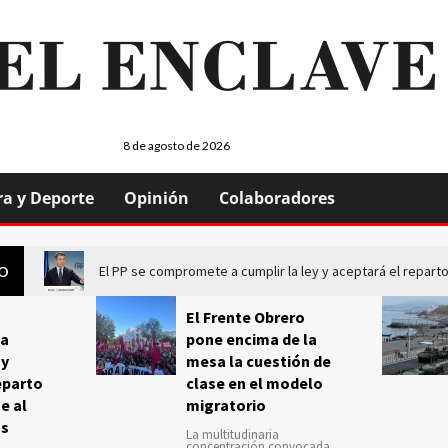
8 de agosto de 2026
ra y Deporte
Opinión
Colaboradores
El PP se compromete a cumplir la ley y aceptará el repa
GO
El Frente Obrero
a
pone encima de la
 y
mesa la cuestión de
eparto
clase en el modelo
e al
migratorio
us
La multitudinaria
concentración convocada