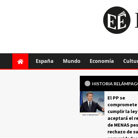
España
Mundo
Economía
Cultu
HISTORIA RELÁMPA
El PP se
compromete 
cumplir la ley
aceptará el r
de MENAS pes
rechazo de s