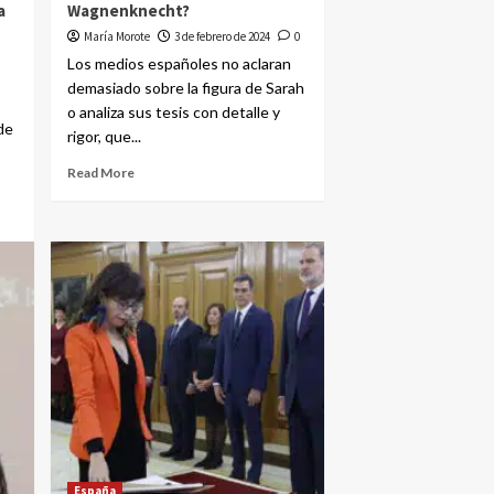
a
Wagnenknecht?
María Morote
3 de febrero de 2024
0
Los medios españoles no aclaran
demasiado sobre la figura de Sarah
o analiza sus tesis con detalle y
de
rigor, que...
Read More
España