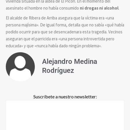
vivienda situada en la aldea de El Picón. En el momento del
asesinato el hombre no había consumido
ni drogas ni alcohol
.
El alcalde de Ribera de Arriba asegura que la víctima era
«
una
persona majísima
»
. De igual forma, detalla que no sabía
«
qué había
podido ocurrir para que se desencadenara esta tragedia. Vecinos
aseguran que el parricida era
«
una persona introvertida pero
educada
»
y que
«
nunca había dado ningún problema
»
.
Alejandro Medina
Rodríguez
Suscríbete a nuestro newsletter: