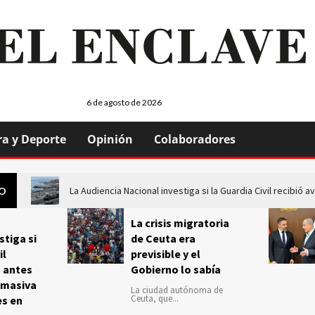
6 de agosto de 2026
ra y Deporte
Opinión
Colaboradores
La Audiencia Nacional investiga si la Guardia Civil recibió
GO
La crisis migratoria
stiga si
de Ceuta era
il
previsible y el
s antes
Gobierno lo sabía
 masiva
La ciudad autónoma de
Ceuta, que...
es en