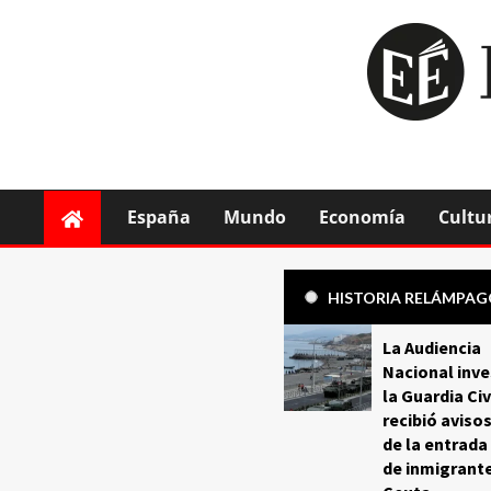
España
Mundo
Economía
Cultu
HISTORIA RELÁMPA
La Audiencia
Nacional inve
la Guardia Civ
recibió aviso
de la entrada
de inmigrant