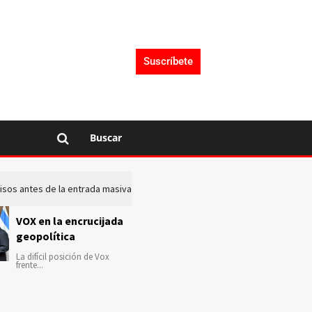
Suscríbete
Buscar
 avisos antes de la entrada masiva de inmigrantes en Ceuta
La c
VOX en la encrucijada
geopolítica
La difícil posición de Vox
frente...