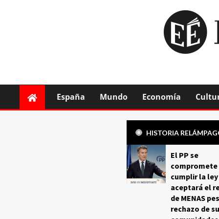
España
Mundo
Economía
Cultu
HISTORIA RELÁMPA
El PP se
compromete 
cumplir la ley
aceptará el r
de MENAS pes
rechazo de s