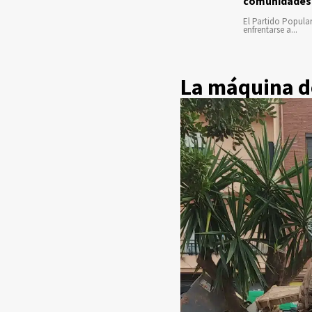
comunidades
El Partido Popula
enfrentarse a...
La máquina d