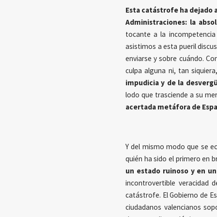
Esta catástrofe ha dejado a
Administraciones: la abso
tocante a la incompetenci
asistimos a esta pueril discu
enviarse y sobre cuándo. Con
culpa alguna ni, tan siquier
impudicia y de la desverg
lodo que trasciende a su me
acertada metáfora de Españ
Y del mismo modo que se ech
quién ha sido el primero en br
un estado ruinoso y en un
incontrovertible veracidad 
catástrofe. El Gobierno de E
ciudadanos valencianos sopo