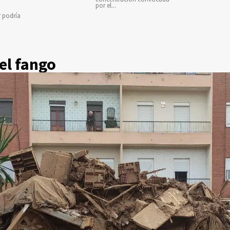
por el...
r podría
el fango