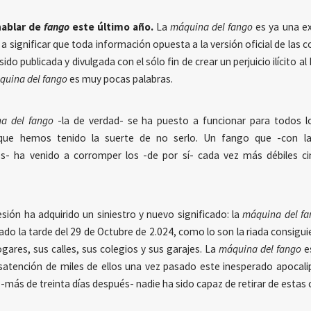
ablar de
fango
este último año.
La
máquina del fango
es ya una e
 a significar que toda información opuesta a la versión oficial de las 
do publicada y divulgada con el sólo fin de crear un perjuicio ilícito al 
quina del fango
es muy pocas palabras.
a del fango
-la de verdad- se ha puesto a funcionar para todos lo
ue hemos tenido la suerte de no serlo. Un fango que -con la 
s- ha venido a corromper los -de por sí- cada vez más débiles c
esión ha adquirido un siniestro y nuevo significado: la
máquina del fa
do la tarde del 29 de Octubre de 2.024, como lo son la riada consigui
gares, sus calles, sus colegios y sus garajes. La
máquina del fango
es
satención de miles de ellos una vez pasado este inesperado apocali
-más de treinta días después- nadie ha sido capaz de retirar de estas c