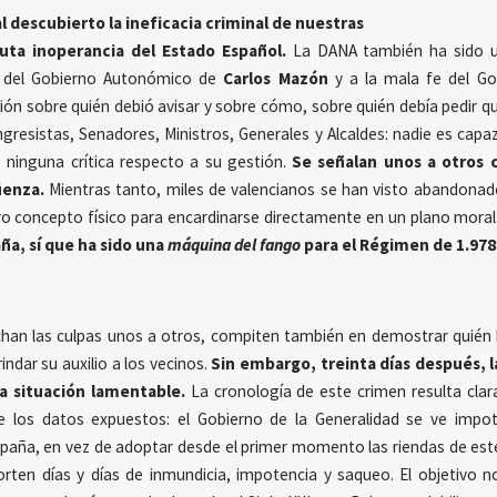
l descubierto la ineficacia criminal de nuestras
luta inoperancia del Estado Español.
La DANA también ha sido u
a del Gobierno Autonómico de
Carlos Mazón
y a la mala fe del Go
sión sobre quién debió avisar y sobre cómo, sobre quién debía pedir 
gresistas, Senadores, Ministros, Generales y Alcaldes: nadie es capa
a, ninguna crítica respecto a su gestión.
Se señalan unos a otros 
üenza.
Mientras tanto, miles de valencianos se han visto abandonad
ro concepto físico para encardinarse directamente en un plano moral
a, sí que ha sido una
máquina del fango
para el Régimen de 1.978
an las culpas unos a otros, compiten también en demostrar quién ha
indar su auxilio a los vecinos.
Sin embargo, treinta días después, 
a situación lamentable.
La cronología de este crimen resulta clar
de los datos expuestos: el Gobierno de la Generalidad se ve impo
spaña, en vez de adoptar desde el primer momento las riendas de est
rten días y días de inmundicia, impotencia y saqueo. El objetivo 