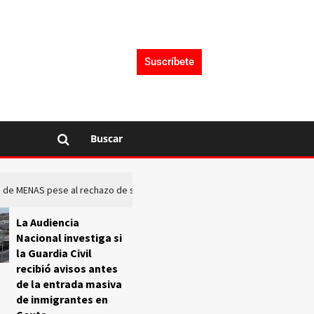
Suscríbete
Buscar
rto de MENAS pese al rechazo de sus comunidades
El Frente O
La Audiencia
Nacional investiga si
la Guardia Civil
recibió avisos antes
de la entrada masiva
de inmigrantes en