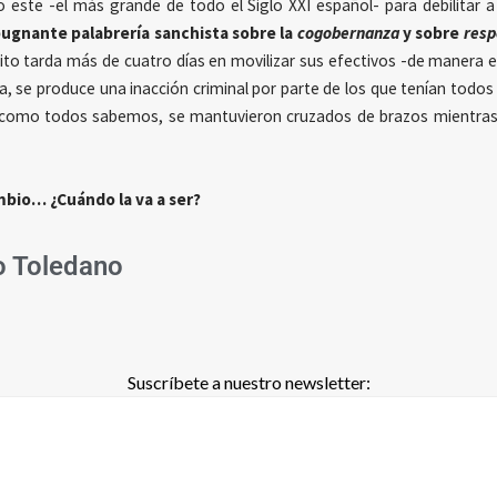
 este -el más grande de todo el Siglo XXI español- para debilitar
ugnante palabrería sanchista sobre la
cogobernanza
y sobre
resp
rcito tarda más de cuatro días en movilizar sus efectivos -de manera e
iva, se produce una inacción criminal por parte de los que tenían todos
e, como todos sabemos, se mantuvieron cruzados de brazos mientra
ambio… ¿Cuándo la va a ser?
 Toledano
Suscríbete a nuestro newsletter: