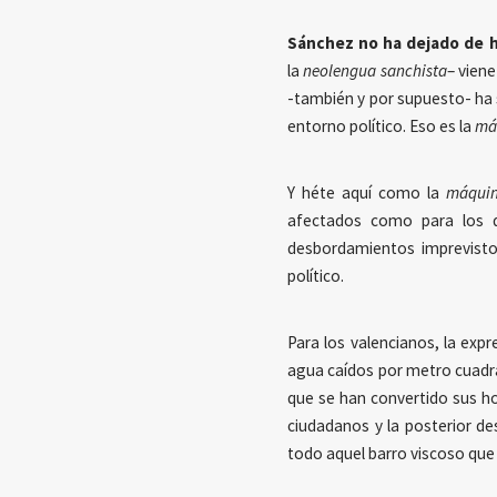
Sánchez no ha dejado de h
la
neolengua sanchista
– viene
-también y por supuesto- ha si
entorno político. Eso es la
má
Y héte aquí como la
máquin
afectados como para los q
desbordamientos imprevisto
político.
Para los valencianos, la expr
agua caídos por metro cuadra
que se han convertido sus ho
ciudadanos y la posterior de
todo aquel barro viscoso que 