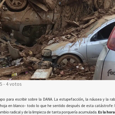
5 - 4 votos
po para escribir sobre la DANA. La estupefacción, la náusea y la ra
ja en blanco- todo lo que he sentido después de esta catástrofe: l
cambio radical y de la limpieza de tanta porquería acumulada.
Es la hor