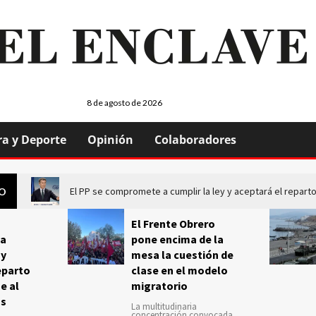
8 de agosto de 2026
ra y Deporte
Opinión
Colaboradores
El PP se compromete a cumplir la ley y aceptará el repa
GO
El Frente Obrero
a
pone encima de la
 y
mesa la cuestión de
eparto
clase en el modelo
e al
migratorio
us
La multitudinaria
concentración convocada