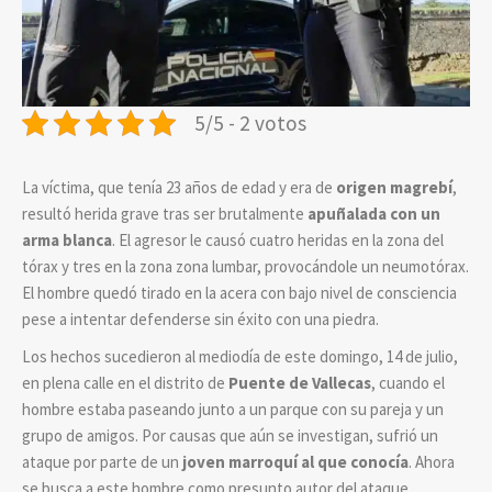
5/5 - 2 votos
La víctima, que tenía 23 años de edad y era de
origen magrebí
,
resultó herida grave tras ser brutalmente
apuñalada con un
arma blanca
. El agresor le causó c
uatro heridas en la zona del
tórax y tres en la zona zona lumbar, provocándole un neumotórax.
El hombre quedó tirado en la acera con bajo nivel de consciencia
pese a intentar defenderse sin éxito con una piedra.
Los hechos sucedieron al mediodía de este domingo, 14 de julio,
en plena calle en el distrito de
Puente de Vallecas
, cuando el
hombre estaba paseando junto a un parque con su pareja y un
grupo de amigos. Por causas que aún se investigan, sufrió un
ataque por parte de un
joven marroquí al que conocía
. Ahora
se busca a este hombre como presunto autor del ataque.