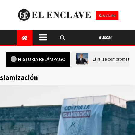
Suscríbete
Buscar
El PP se compromete a 
HISTORIA RELÁMPAGO
Islamización