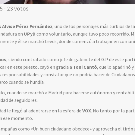
5 - 23 votos
s Alvise Pérez
Fernández
, uno de los personajes más turbios de la
andadura en
UPyD
como voluntario, aunque tuvo poco recorrido. M
lmente y él se marchó Leeds, donde comenzó a trabajar en comunic
nos
, siendo contratado como jefe de gabinete del G.P de este part
car en este puesto, cayó en gracia a
Toni Cantó
, que lo apadrinó y
s responsabilidades y constatar que no podría hacer de Ciudadanos 
rco cuando se hundía.
ilo, cuando se marchó a Madrid para hacerse autónomo y rentabili
dad de seguidores.
dad le llegó al adentrarse en la esfera de
VOX
. No tanto por la par
 en ese momento.
mpañas como «Un buen ciudadano obedece» y aprovecha el tirón 