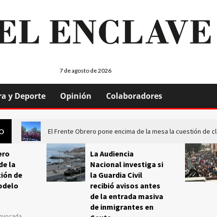
7 de agosto de 2026
ra y Deporte
Opinión
Colaboradores
El Frente Obrero pone encima de la mesa la cuestión de c
GO
ero
La Audiencia
de la
Nacional investiga si
ión de
la Guardia Civil
odelo
recibió avisos antes
de la entrada masiva
de inmigrantes en
onvocada