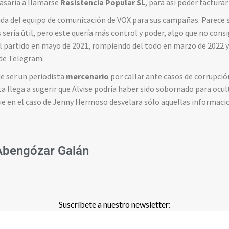
pasaría a llamarse
Resistencia Popular SL
, para así poder facturar
uda del equipo de comunicación de VOX para sus campañas. Parece s
s sería útil, pero este quería más control y poder, algo que no cons
 partido en mayo de 2021, rompiendo del todo en marzo de 2022 
 de Telegram.
de ser un periodista
mercenario
por callar ante casos de corrupci
ta llega a sugerir que Alvise podría haber sido sobornado para ocu
ue en el caso de Jenny Hermoso desvelara sólo aquellas informaci
Abengózar Galán
Suscríbete a nuestro newsletter: