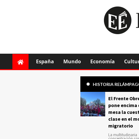
España
Mundo
Economía
Cultu
HISTORIA RELÁMPA
El Frente Obr
pone encima 
mesa la cuest
clase en el m
migratorio
La multitudinaria
concentración c