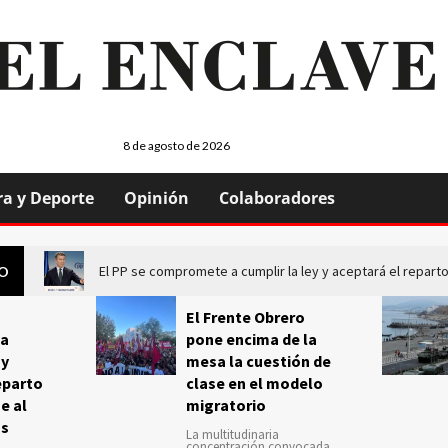
8 de agosto de 2026
ra y Deporte
Opinión
Colaboradores
El PP se compromete a cumplir la ley y aceptará el repa
GO
El Frente Obrero
a
pone encima de la
 y
mesa la cuestión de
eparto
clase en el modelo
e al
migratorio
us
La multitudinaria
concentración convocada