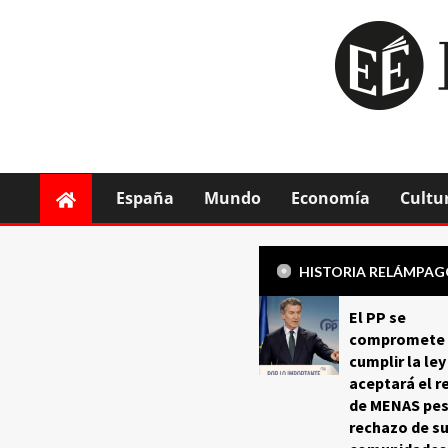
España
Mundo
Economía
Cultu
HISTORIA RELÁMPA
El PP se
compromete 
cumplir la ley
aceptará el r
de MENAS pes
rechazo de s