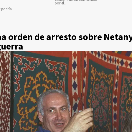
por el...
r podría
na orden de arresto sobre Netan
guerra