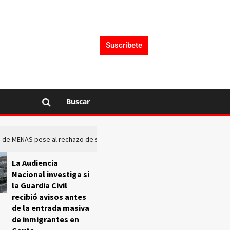
Suscríbete
Buscar
rto de MENAS pese al rechazo de sus comunidades
El Frente O
La Audiencia
Nacional investiga si
la Guardia Civil
recibió avisos antes
de la entrada masiva
de inmigrantes en