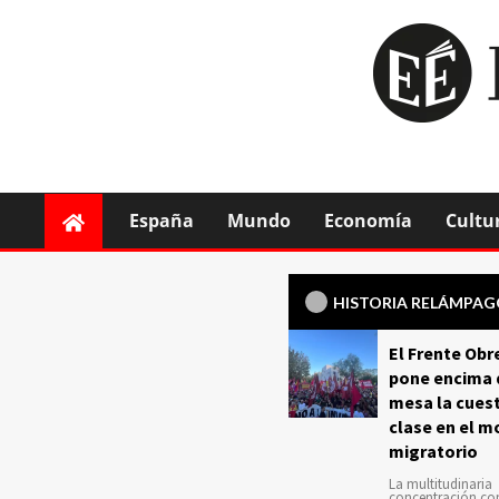
España
Mundo
Economía
Cultu
HISTORIA RELÁMPA
El Frente Obr
pone encima 
mesa la cuest
clase en el m
migratorio
La multitudinaria
concentración c