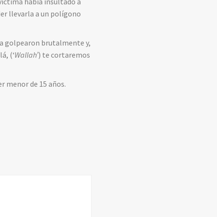
víctima había insultado a
er llevarla a un polígono
, la golpearon brutalmente y,
á, (‘
Wallah’
) te cortaremos
ser menor de 15 años.