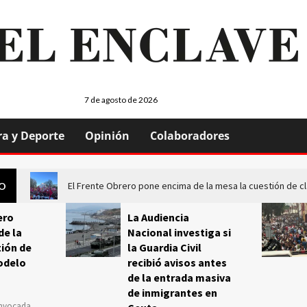
7 de agosto de 2026
ra y Deporte
Opinión
Colaboradores
El Frente Obrero pone encima de la mesa la cuestión de c
GO
ero
La Audiencia
de la
Nacional investiga si
ión de
la Guardia Civil
odelo
recibió avisos antes
de la entrada masiva
de inmigrantes en
onvocada