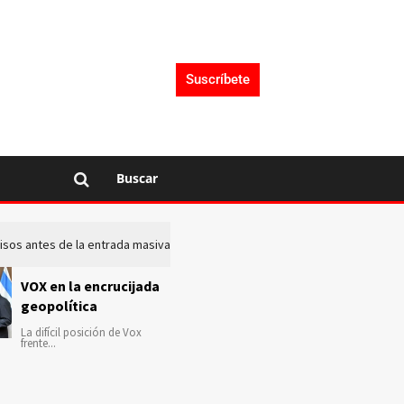
Suscríbete
Buscar
 avisos antes de la entrada masiva de inmigrantes en Ceuta
La c
VOX en la encrucijada
geopolítica
La difícil posición de Vox
frente...