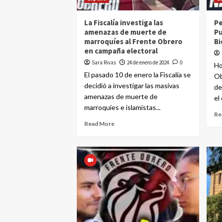
La Fiscalía investiga las
Pe
amenazas de muerte de
Pu
marroquíes al Frente Obrero
Bi
en campaña electoral
Sara Rivas
24 de enero de 2024
0
Ho
El pasado 10 de enero la Fiscalía se
Ob
decidió a investigar las masivas
de
amenazas de muerte de
el
marroquíes e islamistas...
Re
Read More