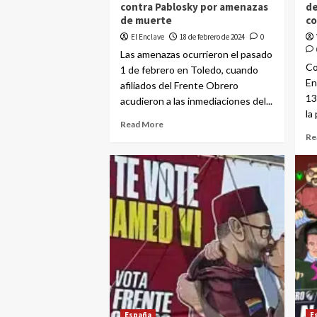
contra Pablosky por amenazas
de
de muerte
co
El Enclave
18 de febrero de 2024
0
Las amenazas ocurrieron el pasado
Co
1 de febrero en Toledo, cuando
En
afiliados del Frente Obrero
13
acudieron a las inmediaciones del...
la
Read More
Re
España
E