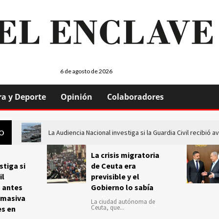
6 de agosto de 2026
ra y Deporte
Opinión
Colaboradores
La Audiencia Nacional investiga si la Guardia Civil recibió
GO
La crisis migratoria
stiga si
de Ceuta era
il
previsible y el
s antes
Gobierno lo sabía
 masiva
La ciudad autónoma de
Ceuta, que...
es en