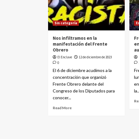
Sin categoría
E
Nos infiltramos en la
Fr
manifestación del Frente
en
Obrero
au
El Enclave
12 de diciembre de 2023
0
El 6 de diciembre acudimos a la
Fr
concentración que organizó
lu
Frente Obrero delante del
en
Congreso de los Diputados para
la..
conocer...
Re
Read More