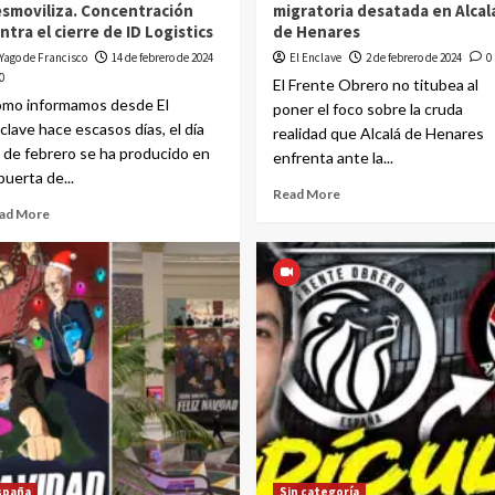
smoviliza. Concentración
migratoria desatada en Alcal
ntra el cierre de ID Logistics
de Henares
Yago de Francisco
14 de febrero de 2024
El Enclave
2 de febrero de 2024
0
0
El Frente Obrero no titubea al
mo informamos desde El
poner el foco sobre la cruda
clave hace escasos días, el día
realidad que Alcalá de Henares
 de febrero se ha producido en
enfrenta ante la...
 puerta de...
Read More
ad More
spaña
Sin categoría