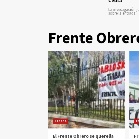
Ceuta
La investigación ju
sobre la entrada...
Frente Obrer
España
E
El Frente Obrero se querella
Fr