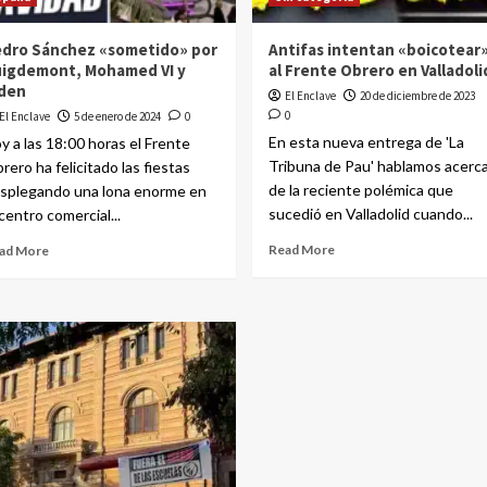
dro Sánchez «sometido» por
Antifas intentan «boicotear
igdemont, Mohamed VI y
al Frente Obrero en Valladoli
den
El Enclave
20 de diciembre de 2023
0
El Enclave
5 de enero de 2024
0
En esta nueva entrega de 'La
y a las 18:00 horas el Frente
Tribuna de Pau' hablamos acerc
rero ha felicitado las fiestas
de la reciente polémica que
splegando una lona enorme en
sucedió en Valladolid cuando...
 centro comercial...
Read More
ad More