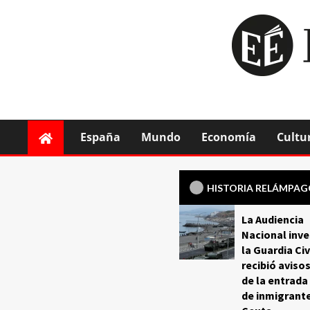
España
Mundo
Economía
Cultu
HISTORIA RELÁMPA
La Audiencia
Nacional inve
la Guardia Civ
recibió aviso
de la entrada
de inmigrant