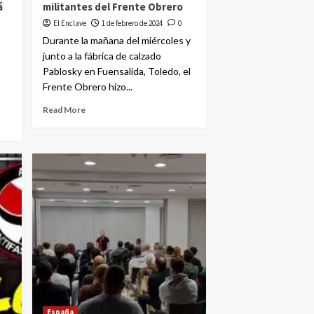
á
militantes del Frente Obrero
El Enclave
1 de febrero de 2024
0
Durante la mañana del miércoles y
junto a la fábrica de calzado
Pablosky en Fuensalida, Toledo, el
Frente Obrero hizo...
Read More
España