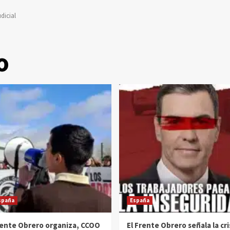
dicial
o
spaña
España
ente Obrero organiza, CCOO
El Frente Obrero señala la cri