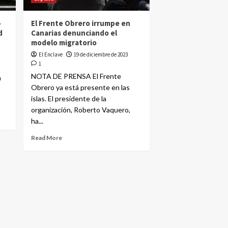
»
El Frente Obrero irrumpe en
d
Canarias denunciando el
modelo migratorio
El Enclave
19 de diciembre de 2023
1
NOTA DE PRENSA El Frente
a
Obrero ya está presente en las
islas. El presidente de la
organización, Roberto Vaquero,
ha...
Read More